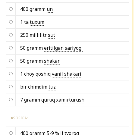
400 gramm
un
1 ta
tuxum
250 millilitr
sut
50 gramm
eritilgan sariyog'
50 gramm
shakar
1 choy qoshiq
vanil shakari
bir chimdim
tuz
7 gramm
quruq xamirturush
ASOSIGA:
400 gramm
5-9 % li tvorog