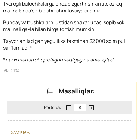
Tvorogli bulochkalarga biroz o’zgartirish kiritib, ozroq
malinalar qo’shib pishirishni tavsiya qilamiz.
Bunday vatrushkalarni ustidan shakar upasi sepib yoki
malinali qayla bilan birga tortish mumkin.
Tayyorlaniladigan yegulikka taxminan 22 000 so’m pul
sarflaniladi.*
*
narxi manba chop etilgan vaqtgagina amal qiladi.
2 134
Masalliqlar:
Portsiya:
XAMIRIGA: