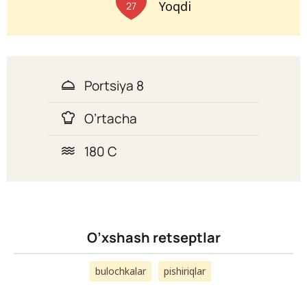
Yoqdi
27
Portsiya 8
O’rtacha
180 C
O’xshash retseptlar
bulochkalar
pishiriqlar