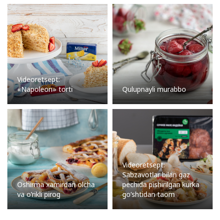
Videoretsept:
«Napoleon» torti
Qulupnayli murabbo
Videoretsept:
Sabzavotlar bilan gaz
Oshirma xamirdan olcha
pechida pishirilgan kurka
va o’rikli pirog
go’shtidan taom