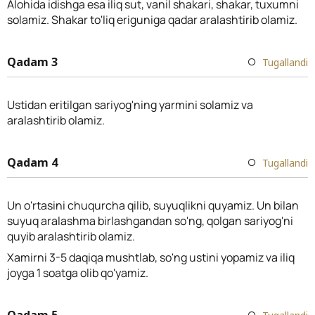
Alohida idishga esa iliq sut, vanil shakari, shakar, tuxumni
solamiz. Shakar to'liq eriguniga qadar aralashtirib olamiz.
Qadam 3
Tugallandi
Ustidan eritilgan sariyog'ning yarmini solamiz va
aralashtirib olamiz.
Qadam 4
Tugallandi
Un o'rtasini chuqurcha qilib, suyuqlikni quyamiz. Un bilan
suyuq aralashma birlashgandan so'ng, qolgan sariyog'ni
quyib aralashtirib olamiz.
Xamirni 3-5 daqiqa mushtlab, so'ng ustini yopamiz va iliq
joyga 1 soatga olib qo'yamiz.
Qadam 5