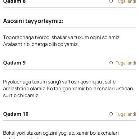
Qadam 8
Tugallandi
Asosini tayyorlaymiz:
Tog'orachaga tvorog, shakar va tuxum oqini solamiz.
Aralashtirib, chetga olib qo'yamiz.
Qadam 9
Tugallandi
Piyolachaga tuxum sarig'i va 1 osh qoshiq sut solib
aralashtirib olamiz. Ko'tarilgan xamir bo'lakchalari ustidan
surtib chiqamiz.
Qadam 10
Tugallandi
Bokal yoki stakan og'zini yog'lab, xamir bo'lakchalari