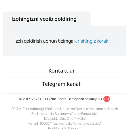
Izohingizni yozib qoldiring
Izoh qoldirish uchun tizimga
kirishingiz kerak
.
Kontaktlar
Telegram kanali
© 2017-2025 ООО «Zira Chef». Все права защищены.
18+
2017 yil 7-dekabrdagi 1206-sonli elektron OAV ni ro'yxatdan o'tkazish
Bosh muharrir: Sultonova Ra’no Furqat qizi
Ta'sischi: "Zira Chef" MChJ
Manzil: 100007, Toshkent sh. Parkent ko'ch. 26A
Pochta: info@zira.uz