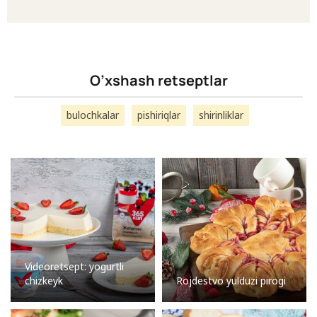
O’xshash retseptlar
bulochkalar
pishiriqlar
shirinliklar
Videoretsept: yogurtli
chizkeyk
Rojdestvo yulduzi pirogi