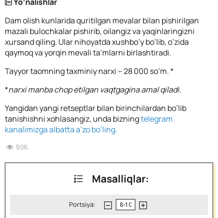
Yo’nalishlar
Dam olish kunlarida quritilgan mevalar bilan pishirilgan
mazali bulochkalar pishirib, oilangiz va yaqinlaringizni
xursand qiling. Ular nihoyatda xushbo’y bo’lib, o’zida
qaymoq va yorqin mevali ta’mlarni birlashtiradi.
Tayyor taomning taxminiy narxi – 28 000 so’m. *
*
narxi manba chop etilgan vaqtgagina amal qiladi.
Yangidan yangi retseptlar bilan birinchilardan bo’lib
tanishishni xohlasangiz, unda bizning
telegram
kanalimizga albatta a’zo bo’ling.
506
Masalliqlar:
Portsiya: