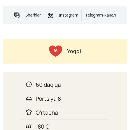
Sharhlar
Instagram
Telegram-канал
Yoqdi
16
60 daqiqa
Portsiya 8
O’rtacha
180 C