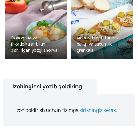
Qovoqcha va
Videoretsept: tunets
frikadelkalar bilan
balig’i va tuxumlik
pishirilgan yozgi sho’rva
grenkalar
Izohingizni yozib qoldiring
Izoh qoldirish uchun tizimga
kirishingiz kerak
.