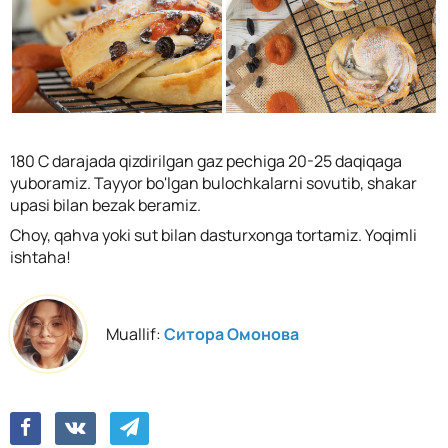
180 C darajada qizdirilgan gaz pechiga 20-25 daqiqaga
yuboramiz. Tayyor bo'lgan bulochkalarni sovutib, shakar
upasi bilan bezak beramiz.
Choy, qahva yoki sut bilan dasturxonga tortamiz. Yoqimli
ishtaha!
Muallif:
Ситора Омонова