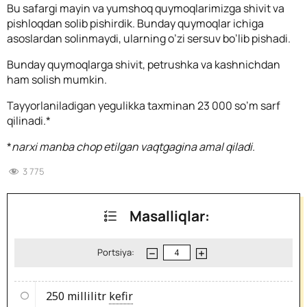
Bu safargi mayin va yumshoq quymoqlarimizga shivit va
pishloqdan solib pishirdik. Bunday quymoqlar ichiga
asoslardan solinmaydi, ularning o’zi sersuv bo’lib pishadi.
Bunday quymoqlarga shivit, petrushka va kashnichdan
ham solish mumkin.
Tayyorlaniladigan yegulikka taxminan 23 000 so’m sarf
qilinadi.*
*
narxi manba chop etilgan vaqtgagina amal qiladi.
3 775
Masalliqlar:
Portsiya:
250 millilitr
kefir