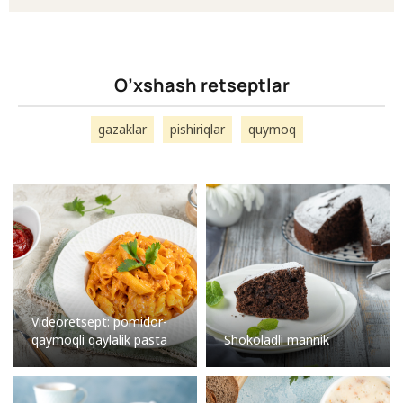
O’xshash retseptlar
gazaklar
pishiriqlar
quymoq
Videoretsept: pomidor-
qaymoqli qaylalik pasta
Shokoladli mannik