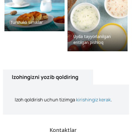
Turshakli sirniklar
Uyda tayyorlanilgan
eritilgan pishloq
Izohingizni yozib qoldiring
Izoh qoldirish uchun tizimga
kirishingiz kerak
.
Kontaktlar