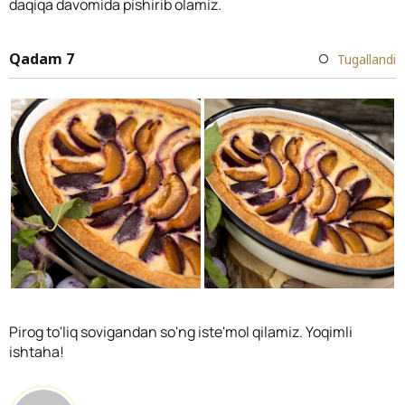
daqiqa davomida pishirib olamiz.
Qadam 7
Tugallandi
Pirog to'liq sovigandan so'ng iste'mol qilamiz. Yoqimli
ishtaha!