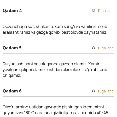
Qadam 4
Tugallandi
Qozonchaga sut, shakar, tuxum sarig'i va vanilinni solib
aralashtiramiz va gazga qo'yib, past olovda qaynatamiz.
Qadam 5
Tugallandi
Quyuqlashishni boshlaganda gazdan olamiz. Xamir
yoyilgan qolipni olamiz, ustidan olxo'rilarni to'g'rab terib
chiqamiz.
Qadam 6
Tugallandi
Olxo'rilarning ustidan qaynatib pishirilgan kremimizni
quyamizva 180 C darajada qizdirilgan gaz pechida 40-45