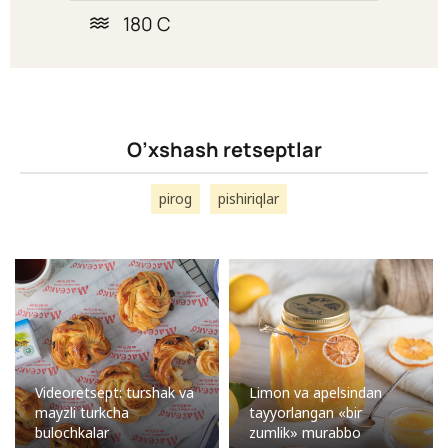
180 C
O’xshash retseptlar
pirog
pishiriqlar
Videoretsept: turshak va
Limon va apelsindan
mayzli turkcha
tayyorlangan «bir
bulochkalar
zumlik» murabbo