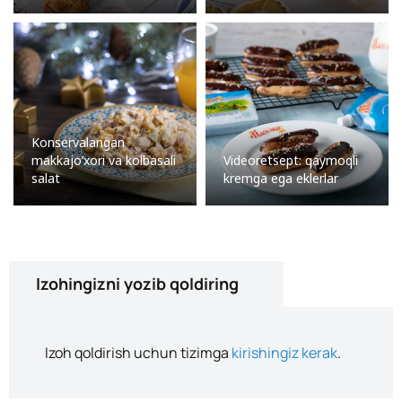
Konservalangan
makkajo’xori va kolbasali
Videoretsept: qaymoqli
salat
kremga ega eklerlar
Izohingizni yozib qoldiring
Izoh qoldirish uchun tizimga
kirishingiz kerak
.