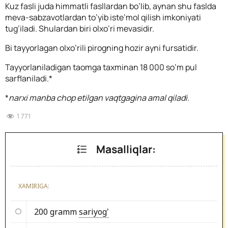
Kuz fasli juda himmatli fasllardan bo’lib, aynan shu faslda
meva-sabzavotlardan to’yib iste’mol qilish imkoniyati
tug’iladi. Shulardan biri olxo’ri mevasidir.
Bi tayyorlagan olxo’rili pirogning hozir ayni fursatidir.
Tayyorlaniladigan taomga taxminan 18 000 so’m pul
sarflaniladi.*
*
narxi manba chop etilgan vaqtgagina amal qiladi.
1 771
Masalliqlar:
XAMIRIGA:
200 gramm
sariyog'