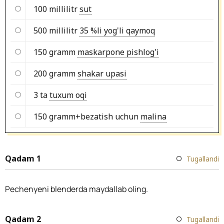
100 millilitr
sut
500 millilitr
35 %li yog'li qaymoq
150 gramm
maskarpone pishlog'i
200 gramm
shakar upasi
3 ta
tuxum oqi
150 gramm+bezatish uchun
malina
Qadam 1
Tugallandi
Pechenyeni blenderda maydallab oling.
Qadam 2
Tugallandi