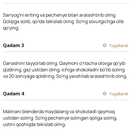
Sariyog'ni eriting va pechenye bilan aralashtirib oling.
Qolipga solib, qo'lda tekislab oling. So'ng sovutgichga olib
qo'ying.
Qadam 3
Tugallandi
Ganashini tayyorlab oling. Qaymoni o'rtacha olovga qo'yib
qizdiring, gaz ustidan oling, ichiga shokoladni bo'lib soling
va 20 soniyaga qoldiring. So'ng yaxshilab aralashtirib oling.
Qadam 4
Tugallandi
Malinani blenderda maydalang va shokoladli qaymoq
ustidan soling. So'ng pechenye solingan qoliga soling,
ustini qoshiqda tekislab oling.