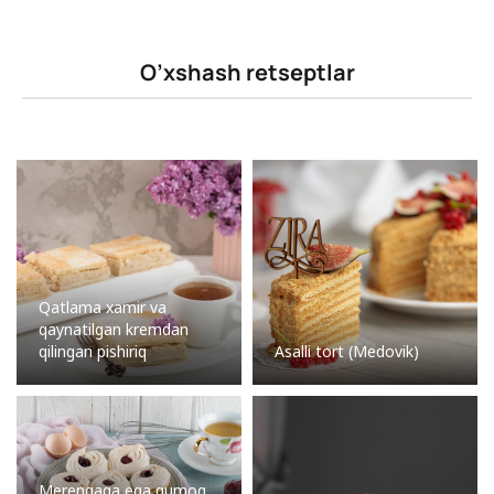
O’xshash retseptlar
Qatlama xamir va
qaynatilgan kremdan
qilingan pishiriq
Asalli tort (Medovik)
Merengaga ega qumoq