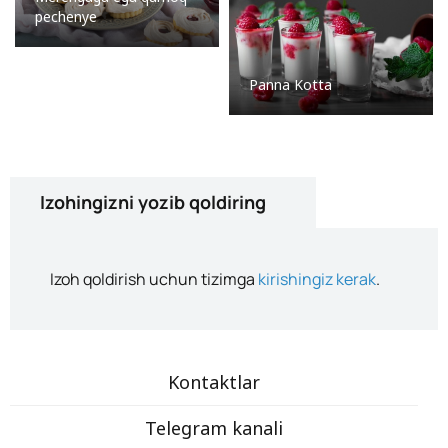
pechenye
Panna Kotta
Izohingizni yozib qoldiring
Izoh qoldirish uchun tizimga
kirishingiz kerak
.
Kontaktlar
Telegram kanali