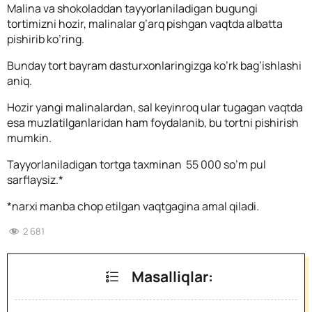
Malina va shokoladdan tayyorlaniladigan bugungi
tortimizni hozir, malinalar g’arq pishgan vaqtda albatta
pishirib ko’ring.
Bunday tort bayram dasturxonlaringizga ko’rk bag’ishlashi
aniq.
Hozir yangi malinalardan, sal keyinroq ular tugagan vaqtda
esa muzlatilganlaridan ham foydalanib, bu tortni pishirish
mumkin.
Tayyorlaniladigan tortga taxminan 55 000 so’m pul
sarflaysiz.*
*narxi manba chop etilgan vaqtgagina amal qiladi
.
2 681
Masalliqlar: