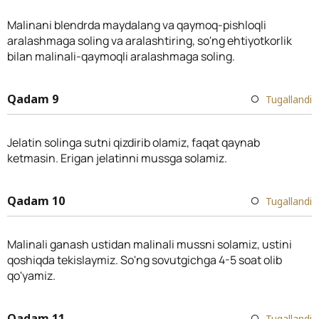
Malinani blendrda maydalang va qaymoq-pishloqli
aralashmaga soling va aralashtiring, so'ng ehtiyotkorlik
bilan malinali-qaymoqli aralashmaga soling.
Qadam 9
Tugallandi
Jelatin solinga sutni qizdirib olamiz, faqat qaynab
ketmasin. Erigan jelatinni mussga solamiz.
Qadam 10
Tugallandi
Malinali ganash ustidan malinali mussni solamiz, ustini
qoshiqda tekislaymiz. So'ng sovutgichga 4-5 soat olib
qo'yamiz.
Qadam 11
Tugallandi