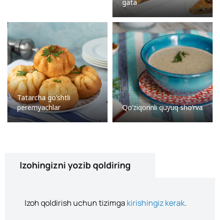
gata
Tatarcha go’shtli
peremyachlar
Qo’ziqorinli quyuq sho’rva
Izohingizni yozib qoldiring
Izoh qoldirish uchun tizimga
kirishingiz kerak
.