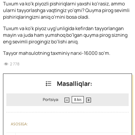
Tuxum va ko’k piyozli pishiriqlarni yaxshi ko’rasiz, ammo
ularni tayyorlashga vaqtingiz yo’qmi? Quyma pirog sevimli
pishiriqlaringizni aniq o’rnini bosa oladi.
Tuxum va ko’k piyoz uyg’unligida kefirdan tayyorlangan
mayin va juda ham yumshoq bo’lgan quyma pirog sizning
eng sevimli pirogingiz bo’lishi aniq.
Tayyor mahsulotning taxminiy narxi-16000 so’m.
2 778
Masalliqlar:
Portsiya:
ASOSIGA: