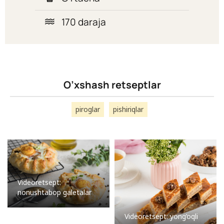
170 daraja
O’xshash retseptlar
piroglar
pishiriqlar
Videoretsept:
nonushtabop galetalar
Videoretsept: yong’oqli