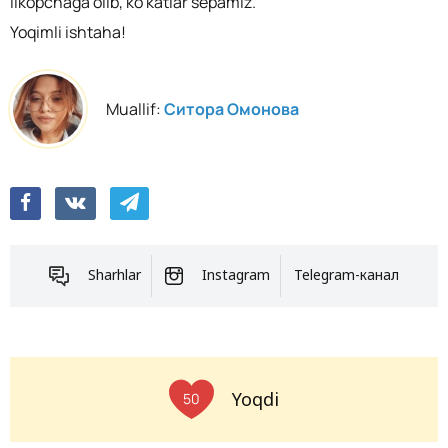
likopchaga olib, ko'katlar sepamiz.
Yoqimli ishtaha!
Muallif:
Ситора Омонова
Sharhlar
Instagram
Telegram-канал
Yoqdi
50