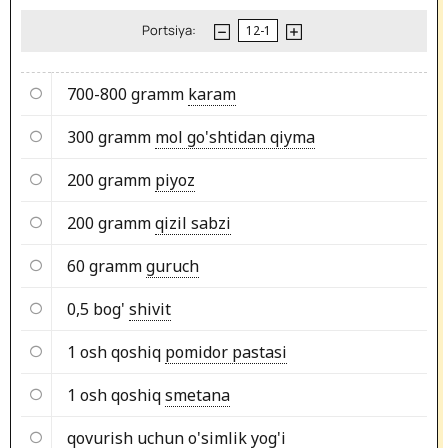
Portsiya:
700-800 gramm
karam
300 gramm
mol go'shtidan qiyma
200 gramm
piyoz
200 gramm
qizil sabzi
60 gramm
guruch
0,5 bog'
shivit
1 osh qoshiq
pomidor pastasi
1 osh qoshiq
smetana
qovurish uchun o'simlik yog'i