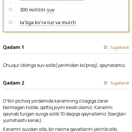
300 millilitr
suv
ta'bga ko'ra tuz va murch
Qadam 1
Tugallandi
Chuqur idishga suv solib(yarimidan ko'proq), qaynatamiz.
Qadam 2
Tugallandi
O'tkir pichoq yordamida karamning o'zagiga zarar
bermagan holda, qattiq joyini kesib olamiz. Karamni
qaynab turgan suvga solib 10 daqiqa qaynatamiz (barglari
yumshashi kerak).
Karamni suvdan olib, bir necha qavatlarini yechib olib,