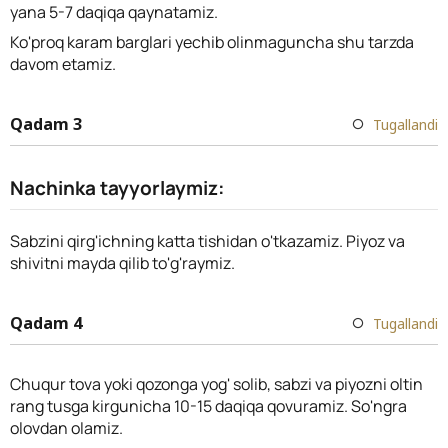
yana 5-7 daqiqa qaynatamiz.
Ko'proq karam barglari yechib olinmaguncha shu tarzda
davom etamiz.
Qadam 3
Tugallandi
Nachinka tayyorlaymiz:
Sabzini qirg'ichning katta tishidan o'tkazamiz. Piyoz va
shivitni mayda qilib to'g'raymiz.
Qadam 4
Tugallandi
Chuqur tova yoki qozonga yog' solib, sabzi va piyozni oltin
rang tusga kirgunicha 10-15 daqiqa qovuramiz. So'ngra
olovdan olamiz.