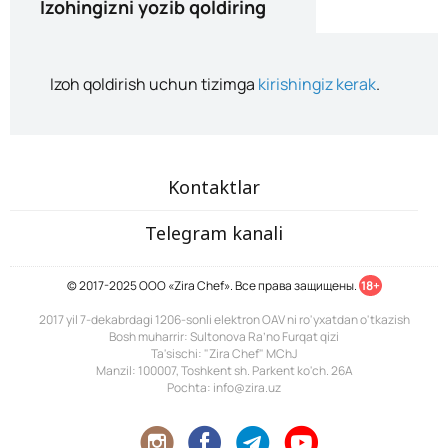
Izohingizni yozib qoldiring
Izoh qoldirish uchun tizimga
kirishingiz kerak
.
Kontaktlar
Telegram kanali
© 2017-2025 ООО «Zira Chef». Все права защищены.
18+
2017 yil 7-dekabrdagi 1206-sonli elektron OAV ni ro'yxatdan o'tkazish
Bosh muharrir: Sultonova Ra’no Furqat qizi
Ta'sischi: "Zira Chef" MChJ
Manzil: 100007, Toshkent sh. Parkent ko'ch. 26A
Pochta: info@zira.uz