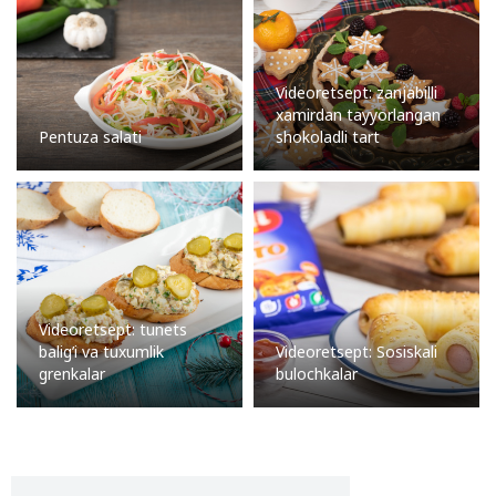
Videoretsept: zanjabilli
xamirdan tayyorlangan
Pentuza salati
shokoladli tart
Videoretsept: tunets
balig’i va tuxumlik
Videoretsept: Sosiskali
grenkalar
bulochkalar