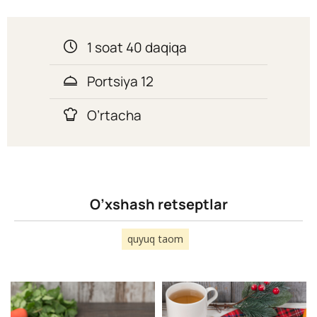
1 soat 40 daqiqa
Portsiya 12
O’rtacha
O’xshash retseptlar
quyuq taom