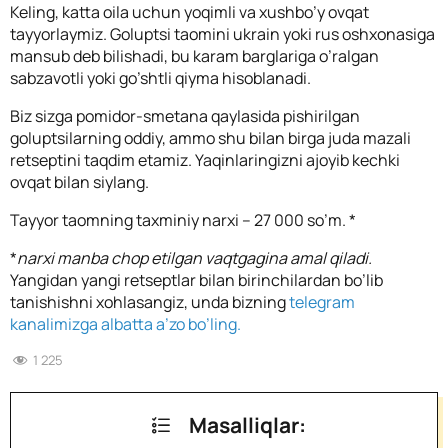
Keling, katta oila uchun yoqimli va xushbo’y ovqat
tayyorlaymiz. Goluptsi taomini ukrain yoki rus oshxonasiga
mansub deb bilishadi, bu karam barglariga o’ralgan
sabzavotli yoki go’shtli qiyma hisoblanadi.
Biz sizga pomidor-smetana qaylasida pishirilgan
goluptsilarning oddiy, ammo shu bilan birga juda mazali
retseptini taqdim etamiz. Yaqinlaringizni ajoyib kechki
ovqat bilan siylang.
Tayyor taomning taxminiy narxi – 27 000 so’m. *
*
narxi manba chop etilgan vaqtgagina amal qiladi.
Yangidan yangi retseptlar bilan birinchilardan bo’lib
tanishishni xohlasangiz, unda bizning
telegram
kanalimizga albatta a’zo bo’ling.
1 225
Masalliqlar: