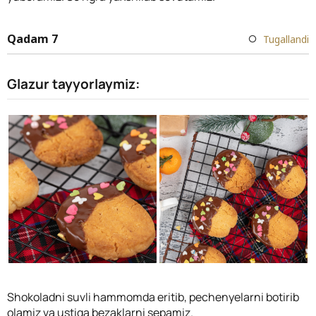
Qadam 7
Tugallandi
Glazur tayyorlaymiz:
Shokoladni suvli hammomda eritib, pechenyelarni botirib
olamiz va ustiga bezaklarni sepamiz.