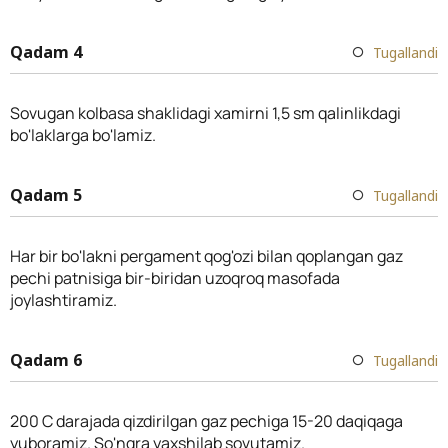
Qadam 4
Tugallandi
Sovugan kolbasa shaklidagi xamirni 1,5 sm qalinlikdagi
bo'laklarga bo'lamiz.
Qadam 5
Tugallandi
Har bir bo'lakni pergament qog'ozi bilan qoplangan gaz
pechi patnisiga bir-biridan uzoqroq masofada
joylashtiramiz.
Qadam 6
Tugallandi
200 C darajada qizdirilgan gaz pechiga 15-20 daqiqaga
yuboramiz. So'ngra yaxshilab sovutamiz.