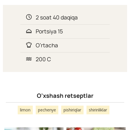
2 soat 40 daqiqa
Portsiya 15
O’rtacha
200 C
O’xshash retseptlar
limon
pechenye
pishiriqlar
shirinliklar