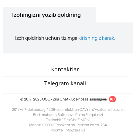
Izohingizni yozib qoldiring
Izoh qoldirish uchun tizimga
kirishingiz kerak
.
Kontaktlar
Telegram kanali
© 2017-2025 ООО «Zira Chef». Все права защищены.
18+
2017 yil 7-dekabrdagi 1206-sonli elektron OAV ni ro'yxatdan o'tkazish
Bosh muharrir: Sultonova Ra’no Furqat qizi
Ta'sischi: "Zira Chef" MChJ
Manzil: 100007, Toshkent sh. Parkent ko'ch. 26A
Pochta: info@zira.uz