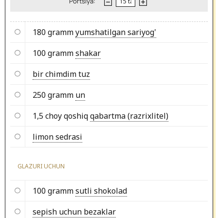
Portsiya:
180 gramm
yumshatilgan sariyog'
100 gramm
shakar
bir chimdim tuz
250 gramm
un
1,5 choy qoshiq
qabartma (razrixlitel)
limon sedrasi
GLAZURI UCHUN
100 gramm
sutli shokolad
sepish uchun bezaklar