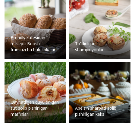
Breadly kafesidan
retsept: Briosh
To’ldirilgan
fransuzcha bulochkalar
shampinyonlar
Qaynatilgan quyultirilgan
sut solib pishirilgan
Apelsin sharbati solib
maffinlar
pishirilgan keks