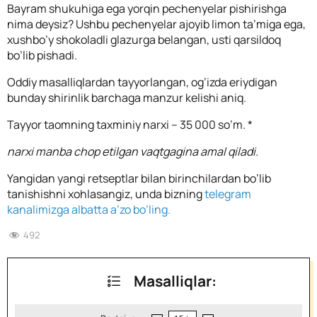
Bayram shukuhiga ega yorqin pechenyelar pishirishga
nima deysiz? Ushbu pechenyelar ajoyib limon ta’miga ega,
xushbo’y shokoladli glazurga belangan, usti qarsildoq
bo’lib pishadi.
Oddiy masalliqlardan tayyorlangan, og’izda eriydigan
bunday shirinlik barchaga manzur kelishi aniq.
Tayyor taomning taxminiy narxi – 35 000 so’m. *
narxi manba chop etilgan vaqtgagina amal qiladi.
Yangidan yangi retseptlar bilan birinchilardan bo’lib
tanishishni xohlasangiz, unda bizning
telegram
kanalimizga albatta a’zo bo’ling.
492
Masalliqlar: