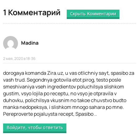
1 Комментарий
Скрыть Комментарии
Madina
2 мая, 2020 в 18:36
dorogaya komanda Zira.uz, u vas otlichniy sayt, spasibo za
vash trud. Segondnya gotovila etot pirog, testo posle
smeshivaniya vseh ingredientov poluchilsya slishkom
gustim, vsyo lojila po receptu, no vsyo je otpravila v
duhovku, polichilsya vkusnim no takoe chuvstvo budto
manka nedopeksya, i slishkom mnogo sahara po mne.
Pereproverte pojaluysta recept, Spasibo ..
Войдите, чтобы ответить