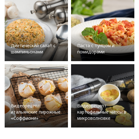
Диетический салат с
Паста с тунцом и
шампиньонами
помидорами
Видеорецепт:
Видеорецепт:
итальянские пирожные
картофельные чипсы в
«Соффиони»
микроволновке