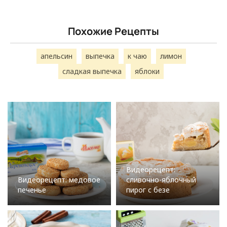
Похожие Рецепты
апельсин
выпечка
к чаю
лимон
сладкая выпечка
яблоки
Видеорецепт:
Видеорецепт: медовое
сливочно-яблочный
печенье
пирог с безе