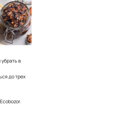
 убрать в
ься до трех
Ecobozor.