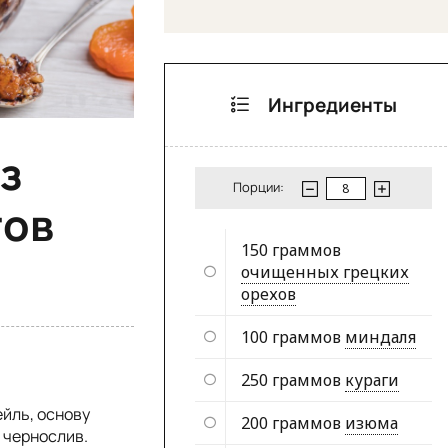
Ингредиенты
з
Порции:
тов
150 граммов
очищенных грецких
орехов
100 граммов
миндаля
250 граммов
кураги
йль, основу
200 граммов
изюма
и чернослив.