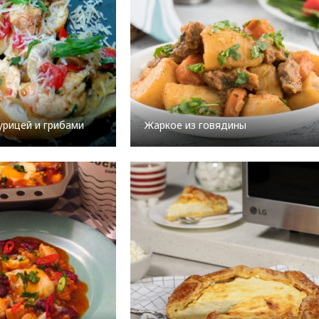
урицей и грибами
Жаркое из говядины