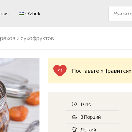
ская
Oʻzbek
орехов и сухофруктов
Поставьте «Нравится»
91
1 час
8 Порций
Легкий