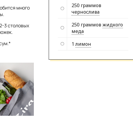
250 граммов
добится много
чернослива
ы.
250 граммов
жидкого
2-3 столовых
меда
ложек.
сум.*
1
лимон