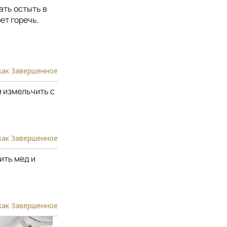
ать остыть в
ет горечь.
как Завершенное
 измельчить с
как Завершенное
ить мед и
как Завершенное