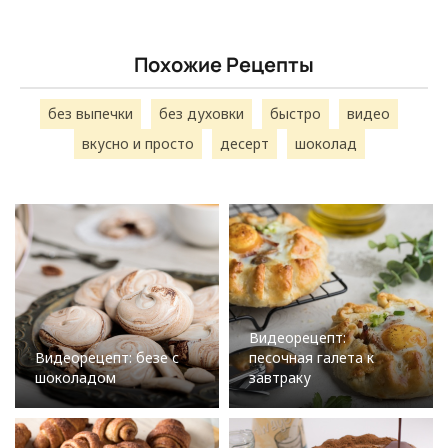
Похожие Рецепты
без выпечки
без духовки
быстро
видео
вкусно и просто
десерт
шоколад
Видеорецепт:
Видеорецепт: безе с
песочная галета к
шоколадом
завтраку