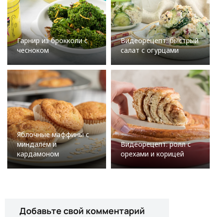
Гарнир из брокколи с
Видеорецепт: быстрый
чесноком
салат с огурцами
Яблочные маффины с
миндалем и
Видеорецепт: ролл с
кардамоном
орехами и корицей
Добавьте свой комментарий