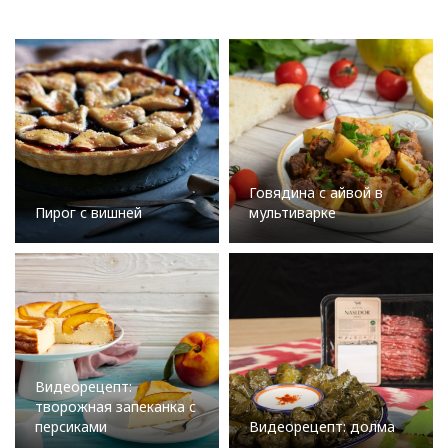
Говядина с айвой в
Пирог с вишней
мультиварке
Видеорецепт:
творожная запеканка с
персиками
Видеорецепт: долма