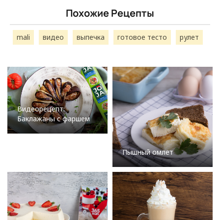
Похожие Рецепты
mali
видео
выпечка
готовое тесто
рулет
Видеорецепт:
Баклажаны с фаршем
Пышный омлет