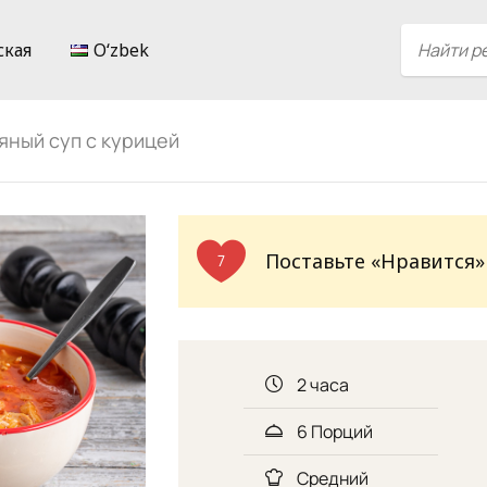
ская
Oʻzbek
яный суп с курицей
Поставьте «Нравится»
7
2 часа
6 Порций
Средний