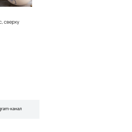
с, сверху
gram-канал