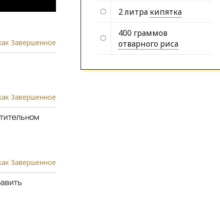
2 литра
кипятка
400 граммов
как Завершенное
отварного риса
как Завершенное
стительном
как Завершенное
бавить