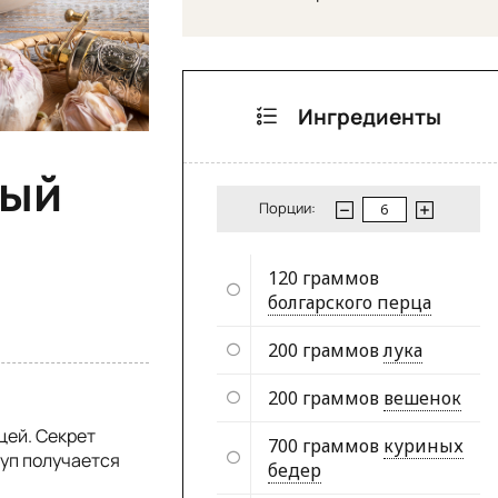
Ингредиенты
ный
Порции:
120 граммов
болгарского перца
200 граммов
лука
200 граммов
вешенок
цей. Секрет
700 граммов
куриных
суп получается
бедер