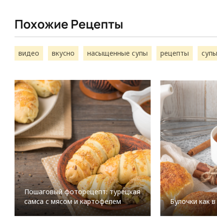
Похожие Рецепты
видео
вкусно
насыщенные супы
рецепты
суп
Пошаговый фоторецепт: турецкая
самса с мясом и картофелем
Булочки как в