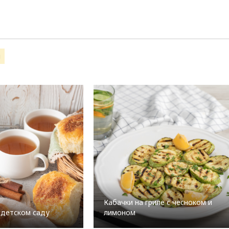
ы
Кабачки на гриле с чесноком и
 детском саду
лимоном