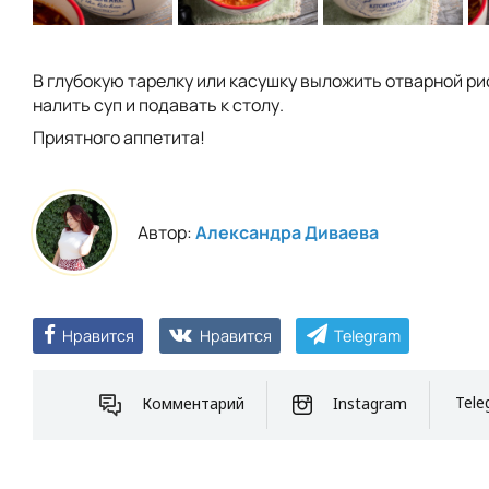
В глубокую тарелку или касушку выложить отварной ри
налить суп и подавать к столу.
Приятного аппетита!
Автор:
Александра Диваева
Нравится
Нравится
Telegram
Комментарий
Instagram
Tele