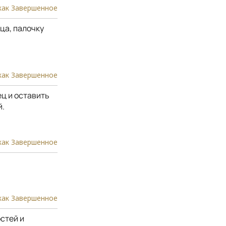
как Завершенное
ца, палочку
как Завершенное
ец и оставить
й.
как Завершенное
как Завершенное
остей и