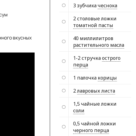
3 зубчика
чеснока
сум
2 столовые ложки
томатной пасты
много вкусных
40 миллилитров
растительного масла
1-2 стручка
острого
перца
1 палочка
корицы
2
лавровых листа
1,5 чайные ложки
соли
0,5 чайной ложки
черного перца