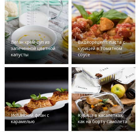
Веган крем-суп из
Видеорецепт: паста с
запеченной цветной
курицей в томатном
капусты
соусе
Испанский флан с
Курица в касалетках,
карамелью
как на борту самолета