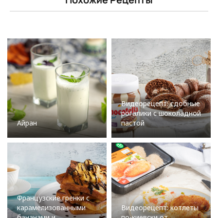
Видеорецепт: сдобные
рогалики с шоколадной
Айран
пастой
Французские гренки с
карамелизованными
Видеорецепт: котлеты
бананами и
по-киевски от