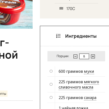
170C
Ингредиенты
г-
дной
Порции:
600 граммов
муки
225 граммов
мягкого
сливочного масла
епты
225 граммов
сахара
1 чайная ложка