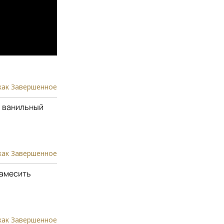
как Завершенное
и ванильный
как Завершенное
замесить
как Завершенное