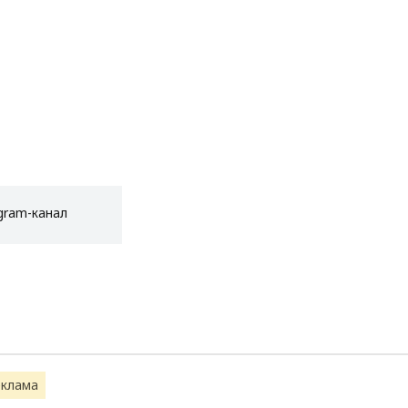
gram-канал
еклама