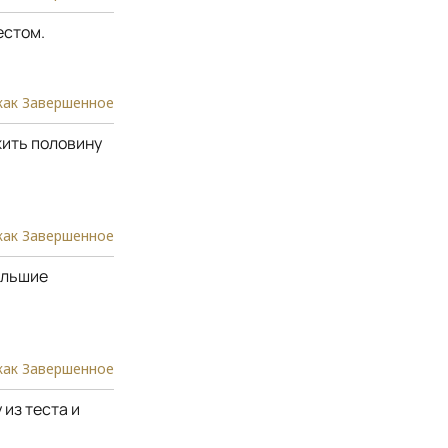
естом.
как Завершенное
жить половину
как Завершенное
ольшие
как Завершенное
из теста и