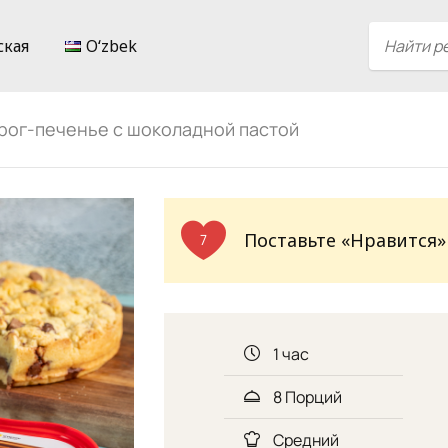
ская
Oʻzbek
рог-печенье с шоколадной пастой
Поставьте «Нравится»
7
1 час
8 Порций
Средний