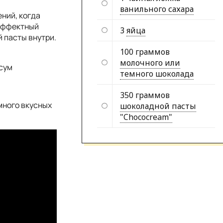
ванильного сахара
ний, когда
 эффектный
3
яйца
й пасты внутри.
100 граммов
молочного или
сум
темного шоколада
350 граммов
много вкусных
шоколадной пасты
"Chococream"