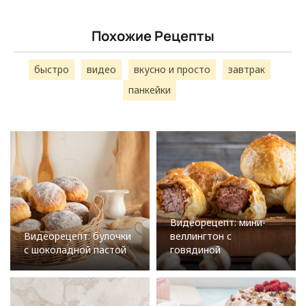
Похожие Рецепты
быстро
видео
вкусно и просто
завтрак
панкейки
Видеорецепт: мини-
Видеорецепт: булочки
веллингтон с
с шоколадной пастой
говядиной