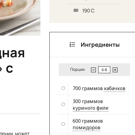
190 С
Ингредиенты
щная
 с
Порции:
700 граммов
кабачков
300 граммов
куриного филе
600 граммов
помидоров
влении, может