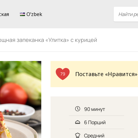
ская
Oʻzbek
щная запеканка «Улитка» с курицей
Поставьте «Нравится»
79
90 минут
6 Порций
Средний