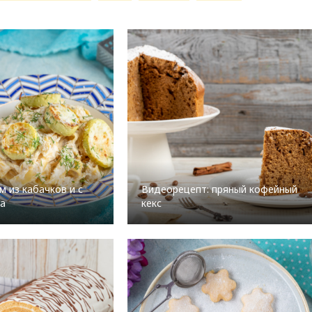
м из кабачков и с
Видеорецепт: пряный кофейный
а
кекс