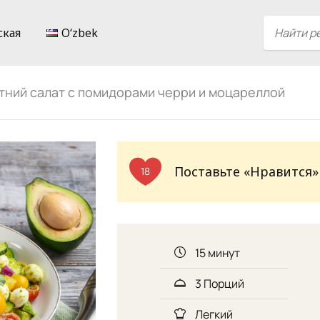
ская
Oʻzbek
тний салат с помидорами черри и моцареллой
Поставьте «Нравится»
18
15 минут
3 Порций
Легкий