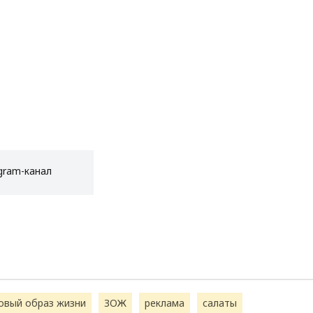
gram-канал
овый образ жизни
ЗОЖ
реклама
салаты