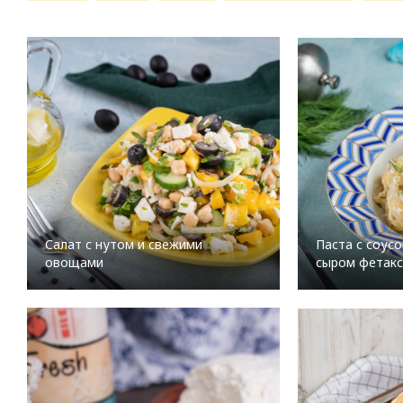
Салат с нутом и свежими
Паста с соусо
овощами
сыром фетакс