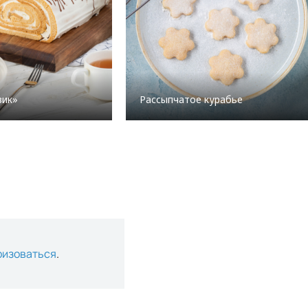
вик»
Рассыпчатое курабье
ризоваться
.