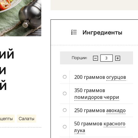
Ингредиенты
ий
Порции:
и
200 граммов
огурцов
й
350 граммов
помидоров черри
250 граммов
авокадо
ецепты
Салаты
50 граммов
красного
лука