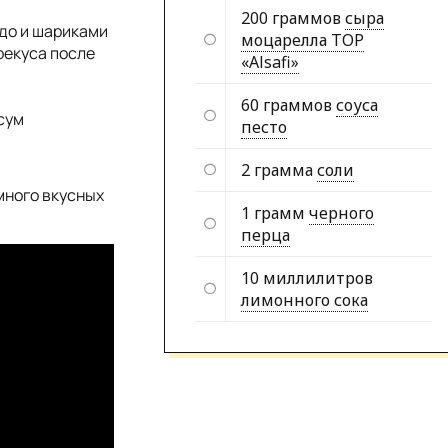
200 граммов
сыра
до и шариками
моцарелла TOP
рекуса после
«Alsafi»
60 граммов
соуса
сум
песто
2 грамма
соли
много вкусных
1 грамм
черного
перца
10 миллилитров
лимонного сока