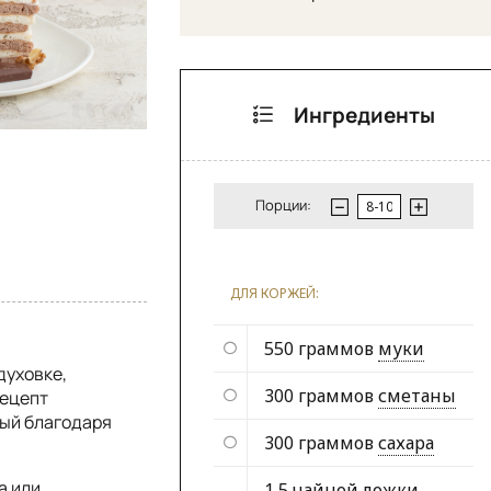
Ингредиенты
Порции:
ДЛЯ КОРЖЕЙ:
550 граммов
муки
духовке,
300 граммов
сметаны
рецепт
ный благодаря
300 граммов
сахара
а или
1,5 чайной ложки