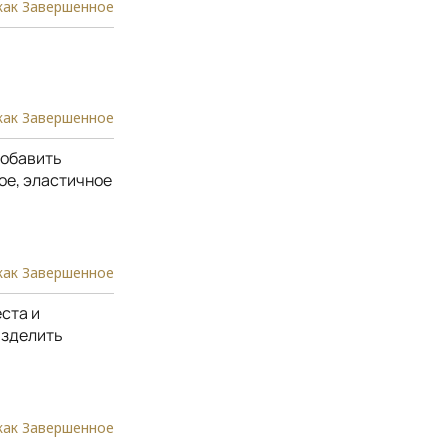
как Завершенное
как Завершенное
добавить
ое, эластичное
как Завершенное
ста и
азделить
как Завершенное