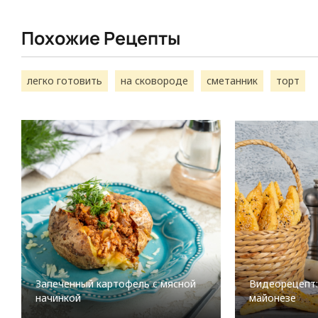
Похожие Рецепты
легко готовить
на сковороде
сметанник
торт
Запеченный картофель с мясной
Видеорецепт:
начинкой
майонезе