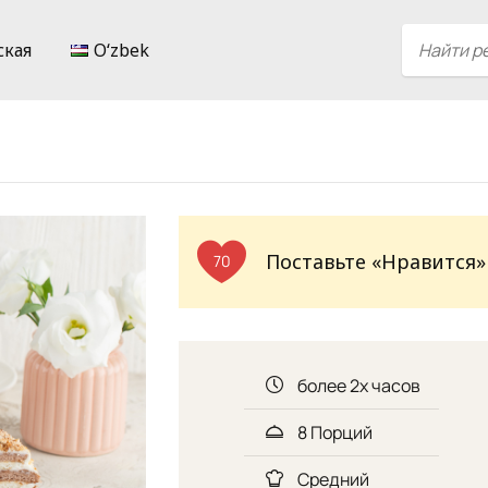
ская
Oʻzbek
Поставьте «Нравится»
70
более 2х часов
8 Порций
Средний