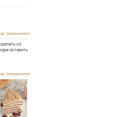
как Завершенное
оделать со
 корж оставить
как Завершенное