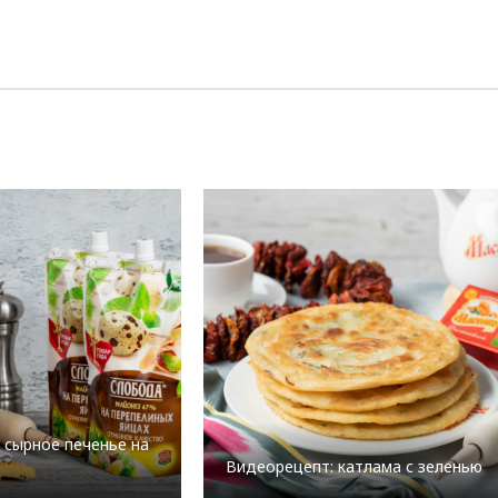
 сырное печенье на
Видеорецепт: катлама с зеленью