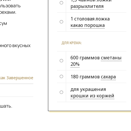
ользовать
разрыхлителя
рехами.
1 столовая ложка
сум
какао порошка
ДЛЯ КРЕМА:
много вкусных
600 граммов
сметаны
20%
180 граммов
сахара
как Завершенное
для украшения
крошки из коржей
ешать.