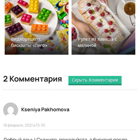
Видеорецепт:
Рулет из лаваша с
бисквиты «Лего»
малиной
2 Комментария
Скрыть Комментарии
Kseniya Pakhomova
18 февраля, 2021 в 15:35
Добрый день! Скажите, пожалуйста, а бисквит после