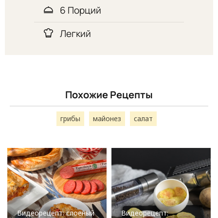
6 Порций
Легкий
Похожие Рецепты
грибы
майонез
салат
Видеорецепт: слоеный
Видеорецепт: