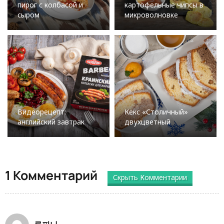
пирог с колбасой и
картофельные чипсы в
сыром
микроволновке
Видеорецепт:
Кекс «Столичный»
английский завтрак
двухцветный
1 Комментарий
Скрыть Комментарии