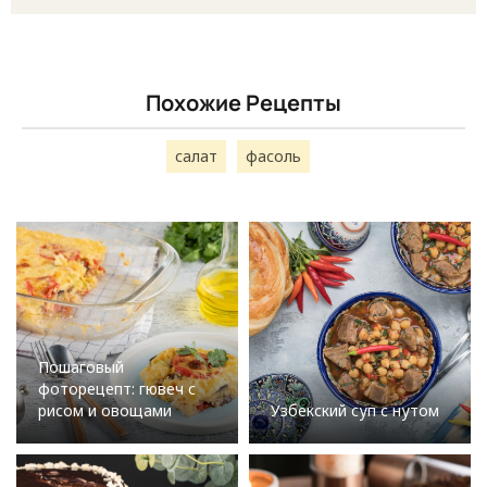
Похожие Рецепты
салат
фасоль
Пошаговый
фоторецепт: гювеч с
рисом и овощами
Узбекский суп с нутом