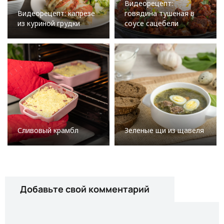
Видеорецепт:
Видеорецепт: капрезе
говядина тушеная в
из куриной грудки
соусе сацебели
Сливовый крамбл
Зеленые щи из щавеля
Добавьте свой комментарий