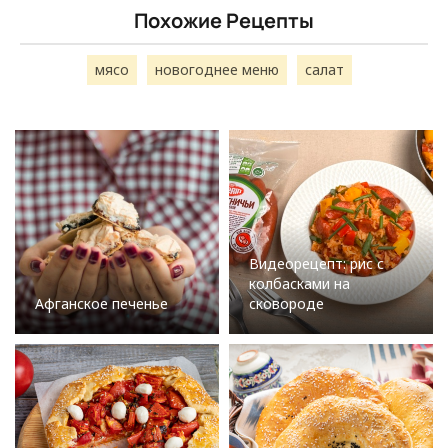
Похожие Рецепты
мясо
новогоднее меню
салат
Видеорецепт: рис с
колбасками на
Афганское печенье
сковороде