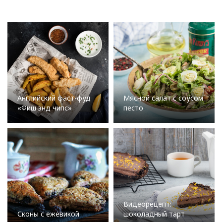
Английский фаст-фуд
Мясной салат с соусом
«Фиш энд чипс»
песто
Видеорецепт:
Сконы с ежевикой
шоколадный тарт