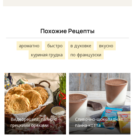
Похожие Рецепты
ароматно
быстро
в духовке
вкусно
куриная грудка
по французски
Видеорецепт: патир с
Сливочно-шоколадная
грецкими орехами
панна-котта