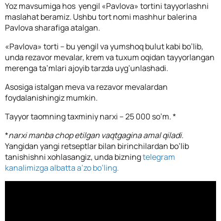
Yoz mavsumiga hos yengil «Pavlova» tortini tayyorlashni
maslahat beramiz. Ushbu tort nomi mashhur balerina
Pavlova sharafiga atalgan.
«Pavlova» torti – bu yengil va yumshoq bulut kabi bo’lib,
unda rezavor mevalar, krem va tuxum oqidan tayyorlangan
merenga ta’mlari ajoyib tarzda uyg’unlashadi.
Asosiga istalgan meva va rezavor mevalardan
foydalanishingiz mumkin.
Tayyor taomning taxminiy narxi – 25 000 so’m. *
*
narxi manba chop etilgan vaqtgagina amal qiladi.
Yangidan yangi retseptlar bilan birinchilardan bo’lib
tanishishni xohlasangiz, unda bizning
telegram
kanalimizga albatta a’zo bo’ling.