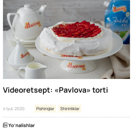
Videoretsept: «Pavlova» torti
4 Iyul, 2020
Pishiriqlar
Shirinliklar
Yo’nalishlar