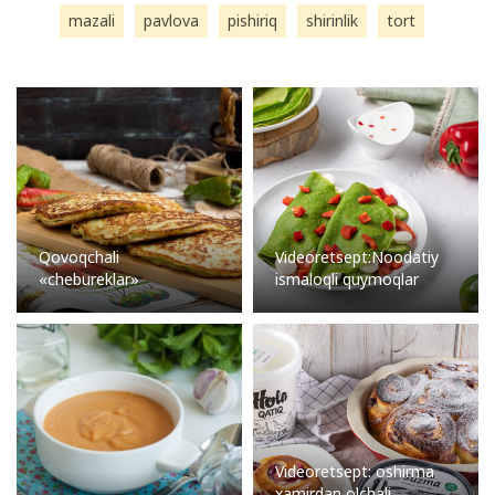
mazali
pavlova
pishiriq
shirinlik
tort
Qovoqchali
Videoretsept:Noodatiy
«chebureklar»
ismaloqli quymoqlar
Videoretsept: oshirma
xamirdan olchali