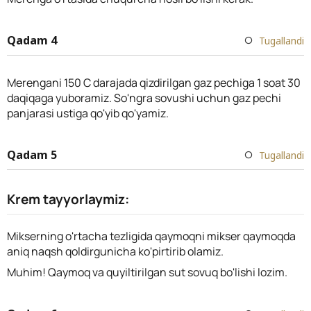
Qadam 4
Tugallandi
Merengani 150 C darajada qizdirilgan gaz pechiga 1 soat 30
daqiqaga yuboramiz. So'ngra sovushi uchun gaz pechi
panjarasi ustiga qo'yib qo'yamiz.
Qadam 5
Tugallandi
Krem tayyorlaymiz:
Mikserning o'rtacha tezligida qaymoqni mikser qaymoqda
aniq naqsh qoldirgunicha ko'pirtirib olamiz.
Muhim! Qaymoq va quyiltirilgan sut sovuq bo'lishi lozim.