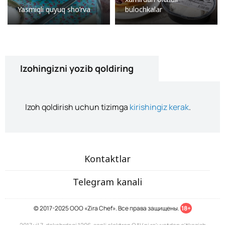
Yasmiqli quyuq sho’rva
bulochkalar
Izohingizni yozib qoldiring
Izoh qoldirish uchun tizimga
kirishingiz kerak
.
Kontaktlar
Telegram kanali
© 2017-2025 ООО «Zira Chef». Все права защищены.
18+