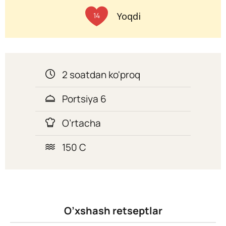
Yoqdi
14
2 soatdan ko'proq
Portsiya 6
O’rtacha
150 C
O’xshash retseptlar