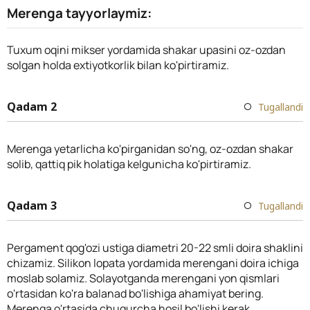
Merenga tayyorlaymiz:
Tuxum oqini mikser yordamida shakar upasini oz-ozdan
solgan holda extiyotkorlik bilan ko'pirtiramiz.
Qadam 2
Tugallandi
Merenga yetarlicha ko'pirganidan so'ng, oz-ozdan shakar
solib, qattiq pik holatiga kelgunicha ko'pirtiramiz.
Qadam 3
Tugallandi
Pergament qog'ozi ustiga diametri 20-22 smli doira shaklini
chizamiz. Silikon lopata yordamida merengani doira ichiga
moslab solamiz. Solayotganda merengani yon qismlari
o'rtasidan ko'ra balanad bo'lishiga ahamiyat bering.
Merenga o'rtasida chuqurcha hosil bo'lishi kerak.