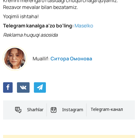
Kremni merenga o'rtasidagi chuqurchaga quyamiz.
Rezavor mevalar bilan bezatamiz.
Yoqimli ishtaha!
Telegram kanalga a'zo bo'ling:
Maselko
Reklama huquqi asosida
Muallif:
Ситора Омонова
Sharhlar
Instagram
Telegram-канал