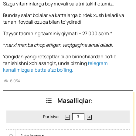
Sizga vitaminlarga boy mevali salatni taklif etamiz.
Bunday salat bolalar va kattalarga birdek xush keladi va
tanani foydali ozuqa bilan to’ydiradi.
Tayyor taomning taxminiy qiymati – 27 000 so’m.*
*
narxi manba chop etilgan vaqtgagina amal qiladi.
Yangidan yangi retseptlar bilan birinchilardan bo’lib
tanishishni xohlasangiz, unda bizning
telegram
kanalimizga albatta a’zo bo’ling.
6 034
Masalliqlar:
Portsiya:
1 ta
banan