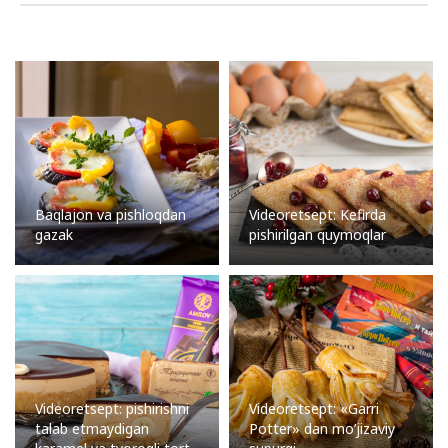
Baqlajon va pishloqdan
Videoretsept: Kefirda
gazak
pishirilgan quymoqlar
Videoretsept: pishirishni
Videoretsept: «Garri
talab etmaydigan
Potter» dan mo’jizaviy