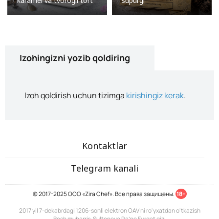
karamel va tvorogli tort
supurgi
Izohingizni yozib qoldiring
Izoh qoldirish uchun tizimga
kirishingiz kerak
.
Kontaktlar
Telegram kanali
© 2017-2025 ООО «Zira Chef». Все права защищены.
18+
2017 yil 7-dekabrdagi 1206-sonli elektron OAV ni ro'yxatdan o'tkazish
Bosh muharrir: Sultonova Ra’no Furqat qizi