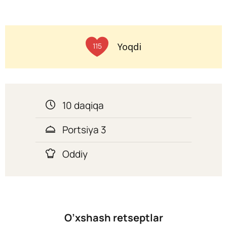
Yoqdi
115
10 daqiqa
Portsiya 3
Oddiy
O’xshash retseptlar