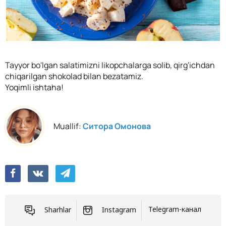
Tayyor bo'lgan salatimizni likopchalarga solib, qirg'ichdan
chiqarilgan shokolad bilan bezatamiz.
Yoqimli ishtaha!
Muallif:
Ситора Омонова
Sharhlar
Instagram
Telegram-канал