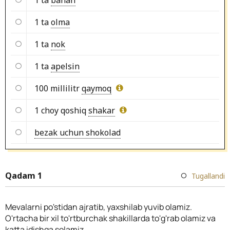
1 ta
olma
1 ta
nok
1 ta
apelsin
100 millilitr
qaymoq
1 choy qoshiq
shakar
bezak uchun shokolad
Qadam 1
Tugallandi
Mevalarni po'stidan ajratib, yaxshilab yuvib olamiz.
O'rtacha bir xil to'rtburchak shakillarda to'g'rab olamiz va
katta idishga solamiz.