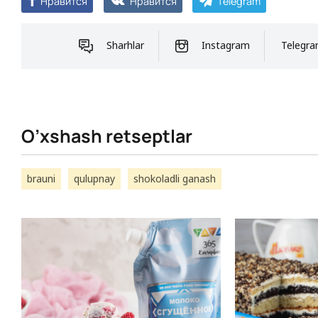
Нравится
Нравится
Telegram
Sharhlar
Instagram
Telegr
O’xshash retseptlar
brauni
qulupnay
shokoladli ganash