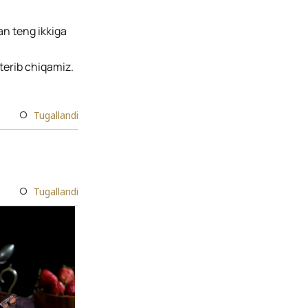
an teng ikkiga
terib chiqamiz.
Tugallandi
Tugallandi