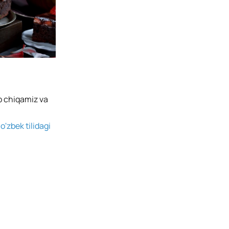
ib chiqamiz va
g
o'zbek tilidagi