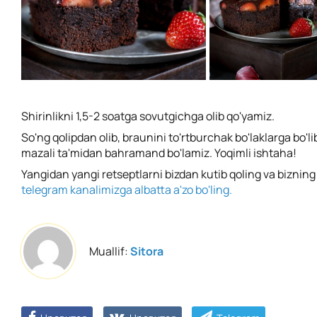
Shirinlikni 1,5-2 soatga sovutgichga olib qo'yamiz.
So'ng qolipdan olib, braunini to'rtburchak bo'laklarga bo'l
mazali ta'midan bahramand bo'lamiz. Yoqimli ishtaha!
Yangidan yangi retseptlarni bizdan kutib qoling va biznin
telegram kanalimizga albatta a'zo bo'ling.
Muallif:
Sitora