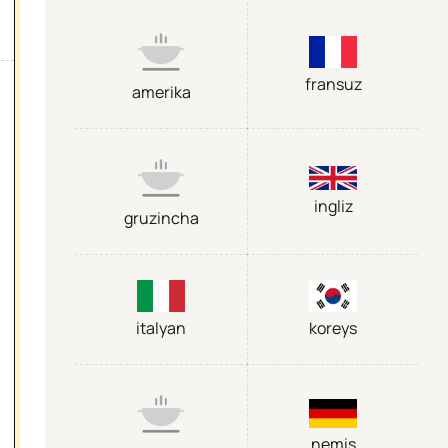
fransuz
amerika
ingliz
gruzincha
italyan
koreys
nemis