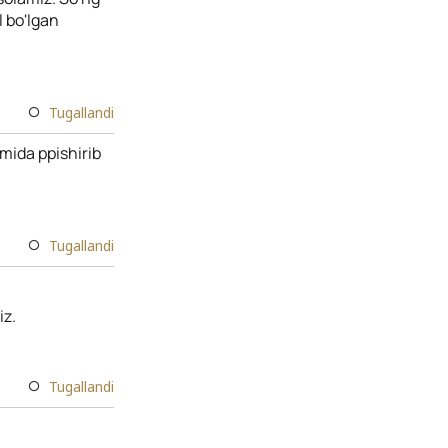
l bo'lgan
Tugallandi
mida ppishirib
Tugallandi
iz.
Tugallandi