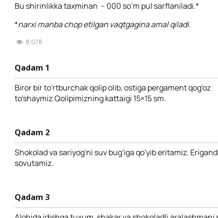
Bu shirinlikka taxminan – 000 so’m pul sarflaniladi.*
*
narxi manba chop etilgan vaqtgagina amal qiladi.
8 078
Qadam 1
Biror bir to'rtburchak qolip olib, ostiga pergament qog'oz
to'shaymiz.Qolipimizning kattaigi 15×15 sm.
Qadam 2
Shokolad va sariyog'ni suv bug'iga qo'yib eritamiz. Erigand
sovutamiz.
Qadam 3
Alohida idishga tuxum, shakar va shokoladli aralashmani 