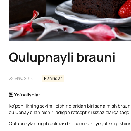
Qulupnayli brauni
22 May, 2018
Pishiriqlar
Yo’nalishlar
Ko’pchilikning sevimli pishiriqlaridan biri sanalmish braun
qulupnay bilan pishiriladigan retseptini siz azizlarga taq
Qulupnaylar tugab qolmasdan bu mazali yegulikni pishiri