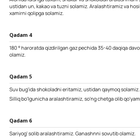
ustidan un, kakao va tuzni solamiz. Aralashtiramiz va hosi
xamirni qolipga solamiz.
Qadam 4
180 ° haroratda qizdirilgan gaz pechida 35-40 daqiqa davo
olamiz.
Qadam 5
Suv bug'ida shokoladni eritamiz, ustidan qaymoq solamiz.
Silliq bo'lgunicha aralashtiramiz, so'ng chetga olib qo'yam
Qadam 6
Sariyog' solib aralashtiramiz. Ganashnni sovutib olamiz.