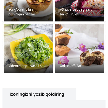
Yongʻoqlar bilan
«Shuba ostidagi seld
pishirilgan behilar
balig’i» ruleti
Videoretsept: yashil salat
Xolli maffinlar
Izohingizni yozib qoldiring