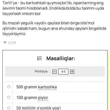
Tortil’ya – bu kartoshkali quymoq bo’lib, ispanlarning eng
sevimli taomi hisoblanadi. Endilikda bizda bu taomni uyda
tayyorlash imkoni bor
Bu mazali yegulik «ayoli» qaylasi bilan birga iste’mol
qilinishi sabab ham, bugun ana shunday qaylani birgalikda
tayyorlaymiz.
4 519
Masalliqlar:
Portsiya:
500 gramm
kartoshka
100 gramm
piyoz
50 millilitr
o'simlik yog'i