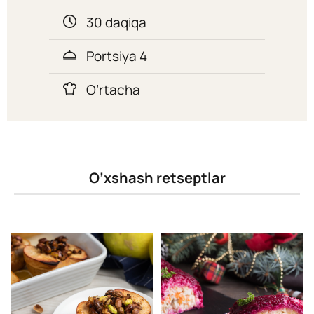
30 daqiqa
Portsiya 4
O’rtacha
O’xshash retseptlar