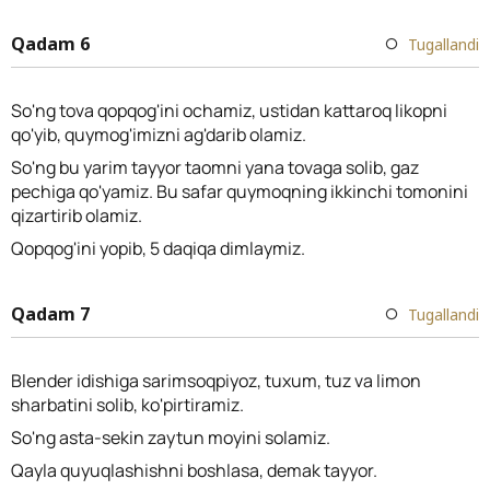
Qadam 6
Tugallandi
So'ng tova qopqog'ini ochamiz, ustidan kattaroq likopni
qo'yib, quymog'imizni ag'darib olamiz.
So'ng bu yarim tayyor taomni yana tovaga solib, gaz
pechiga qo'yamiz. Bu safar quymoqning ikkinchi tomonini
qizartirib olamiz.
Qopqog'ini yopib, 5 daqiqa dimlaymiz.
Qadam 7
Tugallandi
Blender idishiga sarimsoqpiyoz, tuxum, tuz va limon
sharbatini solib, ko'pirtiramiz.
So'ng asta-sekin zaytun moyini solamiz.
Qayla quyuqlashishni boshlasa, demak tayyor.