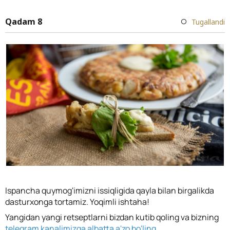
Qadam 8
Tugallandi
Ispancha quymog'imizni issiqligida qayla bilan birgalikda
dasturxonga tortamiz. Yoqimli ishtaha!
Yangidan yangi retseptlarni bizdan kutib qoling va bizning
telegram kanalimizga albatta a'zo bo'ling.