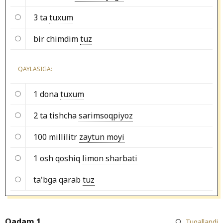
3 ta
tuxum
bir chimdim
tuz
QAYLASIGA:
1 dona
tuxum
2 ta tishcha
sarimsoqpiyoz
100 millilitr
zaytun moyi
1 osh qoshiq
limon sharbati
ta'bga qarab
tuz
Qadam 1
Tugallandi