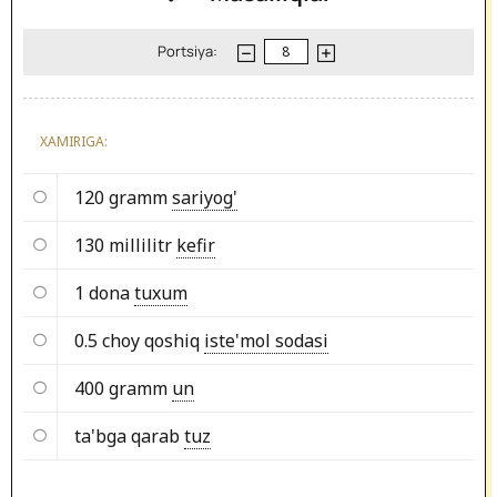
Portsiya:
XAMIRIGA:
120 gramm
sariyog'
130 millilitr
kefir
1 dona
tuxum
0.5 choy qoshiq
iste'mol sodasi
400 gramm
un
ta'bga qarab
tuz