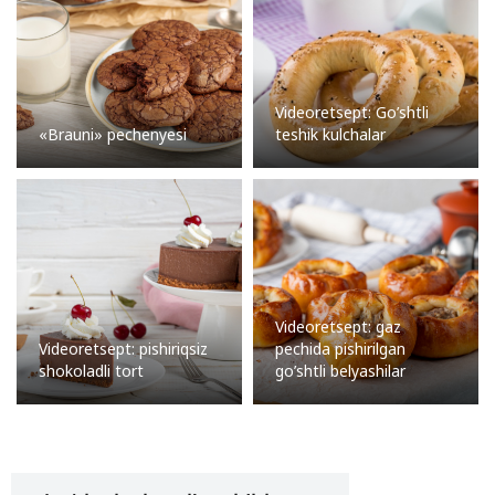
Videoretsept: Go’shtli
«Brauni» pechenyesi
teshik kulchalar
Videoretsept: gaz
Videoretsept: pishiriqsiz
pechida pishirilgan
shokoladli tort
go’shtli belyashilar