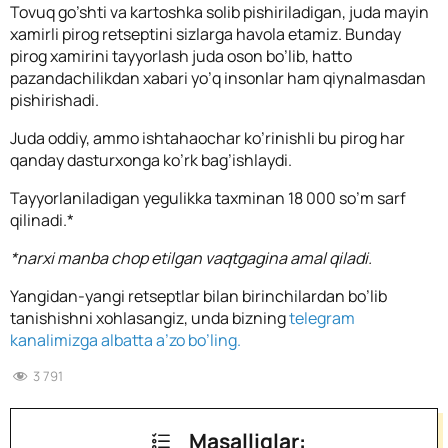
Tovuq go’shti va kartoshka solib pishiriladigan, juda mayin
xamirli pirog retseptini sizlarga havola etamiz. Bunday
pirog xamirini tayyorlash juda oson bo’lib, hatto
pazandachilikdan xabari yo’q insonlar ham qiynalmasdan
pishirishadi.
Juda oddiy, ammo ishtahaochar ko’rinishli bu pirog har
qanday dasturxonga ko’rk bag’ishlaydi.
Tayyorlaniladigan yegulikka taxminan 18 000 so’m sarf
qilinadi.*
*narxi manba chop etilgan vaqtgagina amal qiladi.
Yangidan-yangi retseptlar bilan birinchilardan bo’lib
tanishishni xohlasangiz, unda bizning
telegram
kanalimizga albatta a’zo bo’ling.
3 791
Masalliqlar: