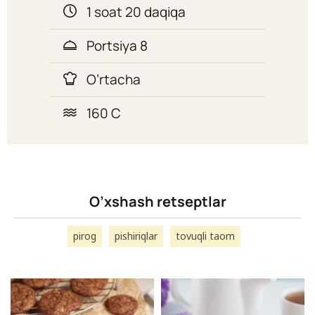
1 soat 20 daqiqa
Portsiya 8
O’rtacha
160 C
O’xshash retseptlar
pirog
pishiriqlar
tovuqli taom