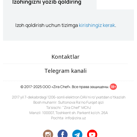
Izohingizni yozib qoldiring
Izoh qoldirish uchun tizimga
kirishingiz kerak
.
Kontaktlar
Telegram kanali
© 2017-2025 ООО «Zira Chef». Все права защищены.
18+
2017 yil 7-dekabrdagi 1206-sonli elektron OAV ni ro'yxatdan o'tkazish
Bosh muharrir: Sultonova Ra’no Furqat qizi
Ta'sischi: "Zira Chef" MChJ
Manzil: 100007, Toshkent sh. Parkent ko'ch. 26A
Pochta: info@zira.uz