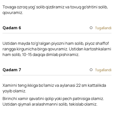
Tovaga ozroq yog' solib qizdiramiz va tovuq go'shtini solib,
qovuramiz.
Qadam 6
Tugallandi
Ustidan mayda to'g'ralgan piyozni ham solib, piyoz shaffof
rangga kirgunicha birga qovuramiz. Ustidan kartoshkalarni
ham solib, 10-15 daqiqa dimlab pishiramiz.
Qadam 7
Tugallandi
Xamirni teng ikkiga bo'lamiz va aylanasi 22 sm kattalikda
yoyib olamiz.
Birinchi xamir qavatini qolip yoki pech patnisiga olamiz.
Ustidan qiymali aralashmanni solib, tekislab olamiz.