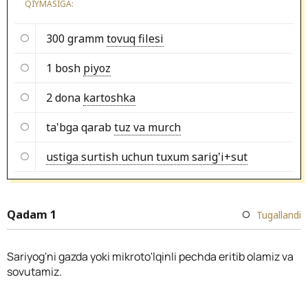
QIYMASIGA:
300 gramm
tovuq filesi
1 bosh
piyoz
2 dona
kartoshka
ta'bga qarab
tuz va murch
ustiga surtish uchun tuxum sarig'i+sut
Qadam 1
Tugallandi
Sariyog'ni gazda yoki mikroto'lqinli pechda eritib olamiz va
sovutamiz.