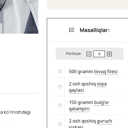
Masalliqlar:
Portsiya:
500 gramm
tovuq filesi
2 osh qoshiq
soya
qaylasi
150 gramm
bulg'or
qalampiri
va ko’rinishdagi
2 osh qoshiq
guruch
sirkasi