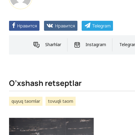
Нравится
Нравится
Telegram
Sharhlar
Instagram
Telegr
O’xshash retseptlar
quyuq taomlar
tovuqli taom