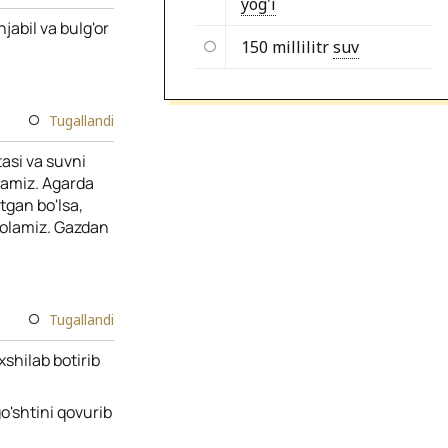
yog'i
jabil va bulg'or
150 millilitr
suv
Tugallandi
asi va suvni
yamiz. Agarda
tgan bo'lsa,
solamiz. Gazdan
Tugallandi
xshilab botirib
o'shtini qovurib