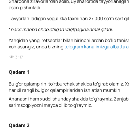
Sharqona ziravorlardan solib, uy sharoitida tayyorlanilga
oson pishiriladi.
Tayyorlaniladigan yegulikka taxminan 27 000 so’m sarf qil
*
narxi manba chop etilgan vaqtgagina amal qiladi.
Yangidan yangi retseptlar bilan birinchilardan bo’lib tanis
xohlasangiz, unda bizning
telegram kanalimizga albatta a’
3 117
Qadam 1
Bulg'or qalampirini to'rtburchak shaklda to'g'rab olamiz. 
har xil rangli bulg'or qalampirlaridan ishlatish mumkin.
Ananasni ham xuddi shunday shaklda to'g'raymiz. Zanjabi
sarimsoqpiyozni mayda qilib to'g'raymiz.
Qadam 2