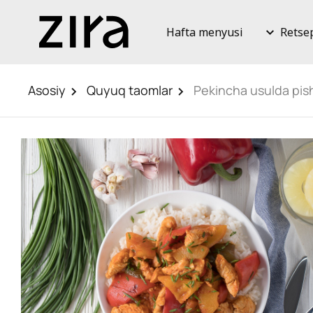
Hafta menyusi
Retse
Asosiy
Quyuq taomlar
Pekincha usulda pish