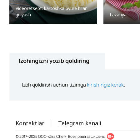
Videoretsept: kartoshka pyure bilan
gulyash
Lazanya
Izohingizni yozib qoldiring
Izoh qoldirish uchun tizimga
kirishingiz kerak
.
Kontaktlar
Telegram kanali
© 2017-2025 ООО «Zira Chef». Все права защищены.
18+