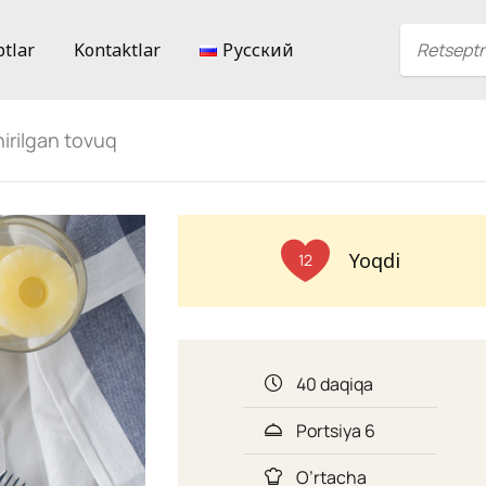
ptlar
Kontaktlar
Русский
irilgan tovuq
Yoqdi
12
40 daqiqa
Portsiya 6
O’rtacha