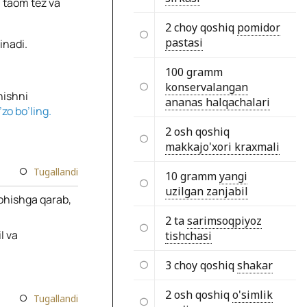
n taom tez va
2 choy qoshiq
pomidor
pastasi
inadi.
100 gramm
konservalangan
hishni
ananas halqachalari
zo bo’ling.
2 osh qoshiq
makkajo'xori kraxmali
Tugallandi
10 gramm
yangi
uzilgan zanjabil
Xohishga qarab,
2 ta
sarimsoqpiyoz
l va
tishchasi
3 choy qoshiq
shakar
2 osh qoshiq
o'simlik
Tugallandi