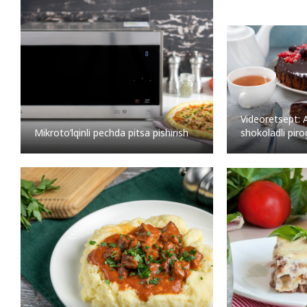
Videoretsept: A
shokoladli piro
Mikroto’lqinli pechda pitsa pishirish