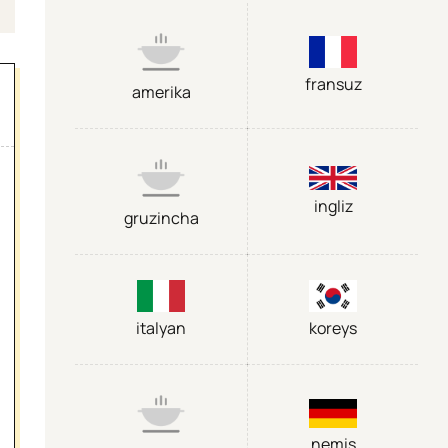
fransuz
amerika
ingliz
gruzincha
italyan
koreys
nemis