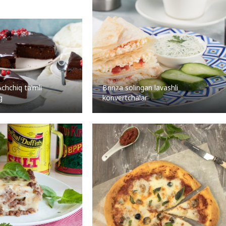
chchiq ta’mli
Brinza solingan lavashli
g
konvertchalar