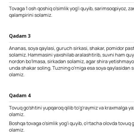
Tovaga 1 osh qoshiq o'simlik yog'i quyib, sarimsoqpiyoz, zan
qalampirini solamiz.
Qadam 3
Ananas, soya qaylasi, guruch sirkasi, shakar, pomidor past
solamiz. Hammasini yaxshilab aralashtirib, suvni ham qu
nordon bo'lmasa, sirkadan solamiz, agar shira yetishmayo
unda shakar soling. Tuzning o'rniga esa soya qaylasidan 
olamiz.
Qadam 4
Tovuq go'shtini yupqaroq qilib to'g'raymiz va kraxmalga ya
olamiz.
Boshqa tovaga o'simlik yog'i quyib, o'rtacha olovda tovuq g
olamiz.