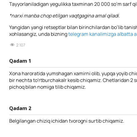
Tayyorlaniladigan yegulikka taxminan 20 000 so’m sarf qil
*narxi manba chop etilgan vaqtgagina amal qiladi.
Yangidan yangi retseptlar bilan birinchilardan bo’lib tanis
xohlasangiz, unda bizning
telegram kanalimizga albatta a’
2 107
Qadam 1
Xona haroratida yumshagan xamirni olib, yupqa yoyib ch
bir nechta to'rtburchakalr kesib chiqamiz. Chetlaridan 2 sm
pichoq bilan nomiga tilib chiqamiz.
Qadam 2
Belgilangan chiziq ichidan tvorogni surtib chiqamiz.