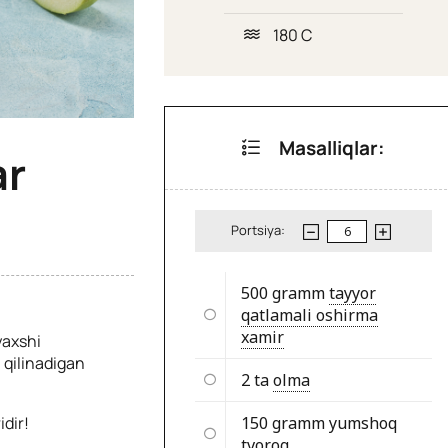
180 C
Masalliqlar:
ar
Portsiya:
500 gramm
tayyor
qatlamali oshirma
xamir
yaxshi
 qilinadigan
2 ta
olma
idir!
150 gramm yumshoq
tvorog