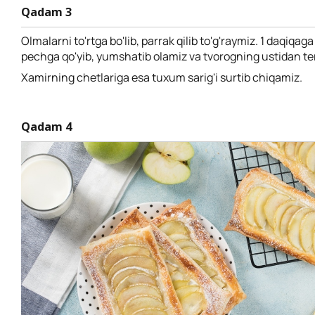
Qadam 3
Olmalarni to'rtga bo'lib, parrak qilib to'g'raymiz. 1 daqiqaga
pechga qo'yib, yumshatib olamiz va tvorogning ustidan te
Xamirning chetlariga esa tuxum sarig'i surtib chiqamiz.
Qadam 4