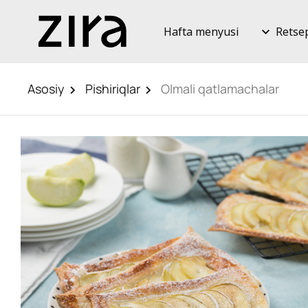
Hafta menyusi
Retse
Asosiy
Pishiriqlar
Olmali qatlamachalar