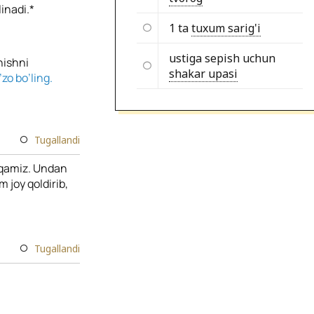
inadi.*
1 ta
tuxum sarig'i
ustiga sepish uchun
hishni
shakar upasi
zo bo’ling.
Tugallandi
iqamiz. Undan
 joy qoldirib,
Tugallandi