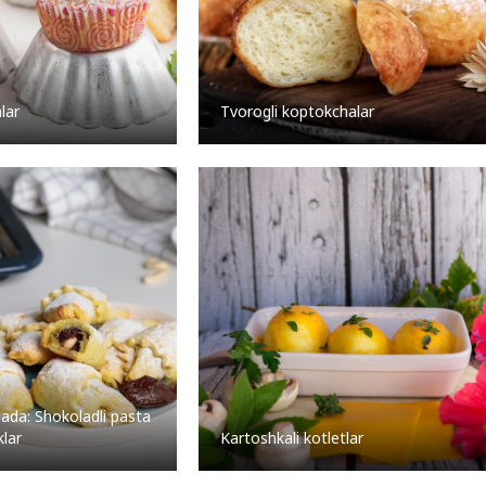
lar
Tvorogli koptokchalar
ada: Shokoladli pasta
klar
Kartoshkali kotletlar