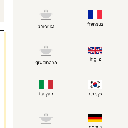
fransuz
amerika
ingliz
gruzincha
italyan
koreys
nemis