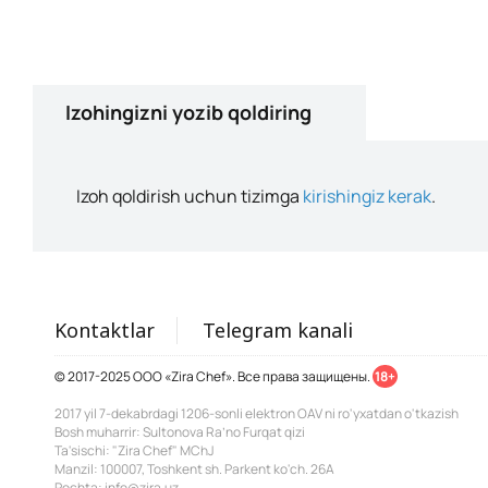
Izohingizni yozib qoldiring
Izoh qoldirish uchun tizimga
kirishingiz kerak
.
Kontaktlar
Telegram kanali
© 2017-2025 ООО «Zira Chef». Все права защищены.
18+
2017 yil 7-dekabrdagi 1206-sonli elektron OAV ni ro'yxatdan o'tkazish
Bosh muharrir: Sultonova Ra’no Furqat qizi
Ta'sischi: "Zira Chef" MChJ
Manzil: 100007, Toshkent sh. Parkent ko'ch. 26A
Pochta: info@zira.uz