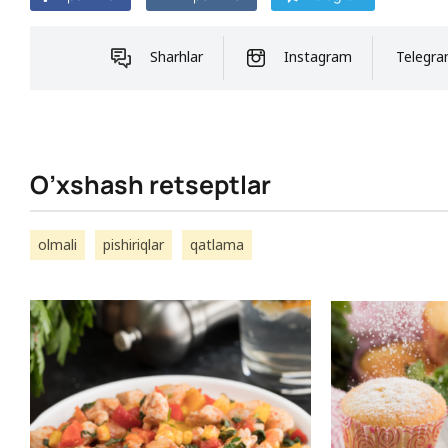
Sharhlar
Instagram
Telegr
O’xshash retseptlar
olmali
pishiriqlar
qatlama