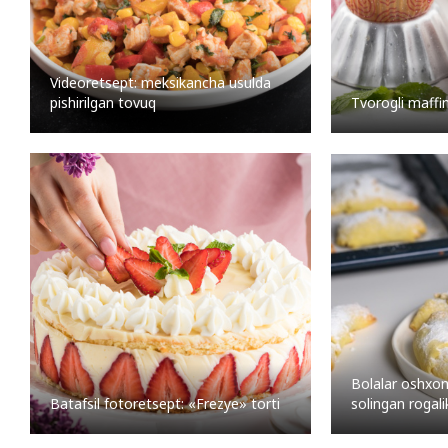
Videoretsept: meksikancha usulda
pishirilgan tovuq
Tvorogli maffin
Bolalar oshxon
Batafsil fotoretsept: «Frezye» torti
solingan rogali