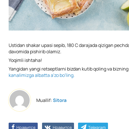
Ustidan shakar upasi sepib, 180 C darajada qizigan pechd
davomida pishirib olamiz.
Yoqimli ishtaha!
Yangidan yangi retseptlarni bizdan kutib qoling va biznin
kanalimizga albatta a'zo bo'ling.
Muallif:
Sitora
Нравится
Нравится
Telegram