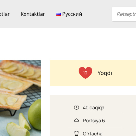
ptlar
Kontaktlar
Русский
Yoqdi
10
40 daqiqa
Portsiya 6
O’rtacha