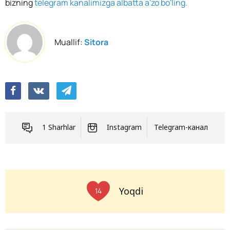
bizning
telegram kanalimizga albatta a'zo bo'ling.
Muallif:
Sitora
1 Sharhlar
Instagram
Telegram-канал
Yoqdi
14