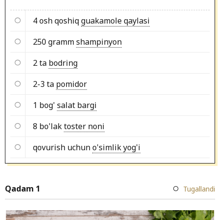
4 osh qoshiq
guakamole qaylasi
250 gramm
shampinyon
2 ta
bodring
2-3 ta
pomidor
1 bog'
salat bargi
8 bo'lak
toster noni
qovurish uchun
o'simlik yog'i
Qadam 1
Tugallandi