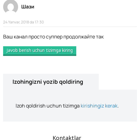
Шази
24 Yanvar, 2018 da 17:30
Ваш канал просто суппер продолжайте так
Javob berish uchun tizimga kiring
Izohingizni yozib qoldiring
Izoh qoldirish uchun tizimga
kirishingiz kerak
.
Kontaktlar