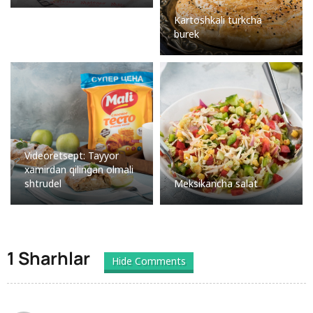
Kartoshkali turkcha
burek
Videoretsept: Tayyor
xamirdan qilingan olmali
shtrudel
Meksikancha salat
1 Sharhlar
Hide Comments