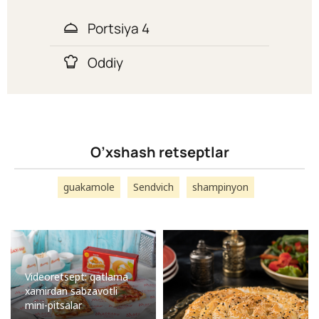
Portsiya 4
Oddiy
O’xshash retseptlar
guakamole
Sendvich
shampinyon
Videoretsept: qatlama
xamirdan sabzavotli
mini-pitsalar