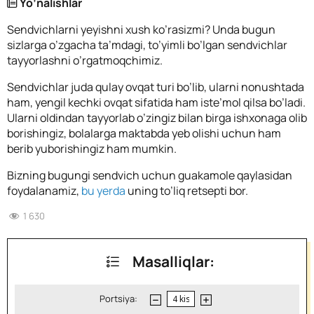
Yo’nalishlar
Sendvichlarni yeyishni xush ko’rasizmi? Unda bugun
sizlarga o’zgacha ta’mdagi, to’yimli bo’lgan sendvichlar
tayyorlashni o’rgatmoqchimiz.
Sendvichlar juda qulay ovqat turi bo’lib, ularni nonushtada
ham, yengil kechki ovqat sifatida ham iste’mol qilsa bo’ladi.
Ularni oldindan tayyorlab o’zingiz bilan birga ishxonaga olib
borishingiz, bolalarga maktabda yeb olishi uchun ham
berib yuborishingiz ham mumkin.
Bizning bugungi sendvich uchun guakamole qaylasidan
foydalanamiz,
bu yerda
uning to’liq retsepti bor.
1 630
Masalliqlar:
Portsiya: