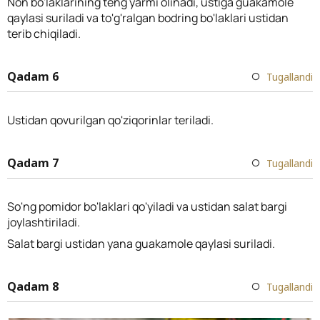
Non bo'laklarining teng yarmi olinadi, ustiga guakamole
qaylasi suriladi va to'g'ralgan bodring bo'laklari ustidan
terib chiqiladi.
Qadam 6
Tugallandi
Ustidan qovurilgan qo'ziqorinlar teriladi.
Qadam 7
Tugallandi
So'ng pomidor bo'laklari qo'yiladi va ustidan salat bargi
joylashtiriladi.
Salat bargi ustidan yana guakamole qaylasi suriladi.
Qadam 8
Tugallandi