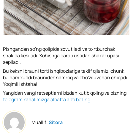
Pishgandan so'ng qolipida sovutiladi va to'rtburchak
shaklda kesiladi. Xohishga qarab ustidan shakar upasi
sepiladi.
Bu keksni brauni torti ishqibozlariga taklif qilamiz, chunki
bu ham xuddi braunidek namroq va cho'ziluvchan chiqadi.
Yoqimli ishtaha!
Yangidan yangi retseptlarni bizdan kutib qoling va bizning
telegram kanalimizga albatta a'zo bo'ling.
Muallif:
Sitora