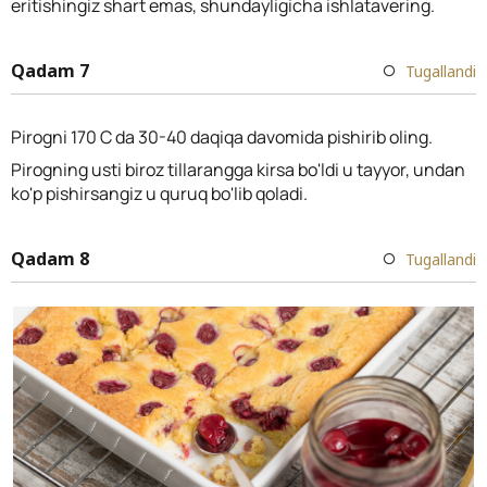
eritishingiz shart emas, shundayligicha ishlatavering.
Qadam 7
Tugallandi
Pirogni 170 C da 30-40 daqiqa davomida pishirib oling.
Pirogning usti biroz tillarangga kirsa bo'ldi u tayyor, undan
ko'p pishirsangiz u quruq bo'lib qoladi.
Qadam 8
Tugallandi