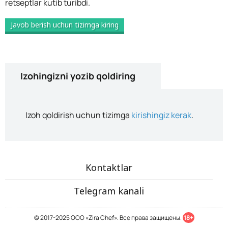
retseptlar kutib turibdi.
Javob berish uchun tizimga kiring
Izohingizni yozib qoldiring
Izoh qoldirish uchun tizimga
kirishingiz kerak
.
Kontaktlar
Telegram kanali
© 2017-2025 ООО «Zira Chef». Все права защищены.
18+