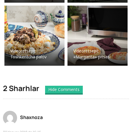
Videoretsept:
Videoretsept:
Toshkentcha palov
«Margarita» pitsasi
2 Sharhlar
Hide Comments
Shaxnoza