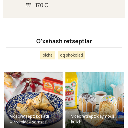
170 C
O’xshash retseptlar
olcha
oq shokolad
Videoretsept: ko’katli
Videoretsept: qaymoqli
«Piramida» somsasi
kulich