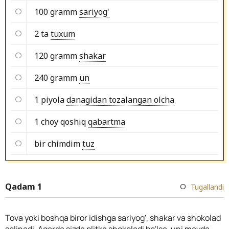
100 gramm
sariyog'
2 ta
tuxum
120 gramm
shakar
240 gramm
un
1 piyola
danagidan tozalangan olcha
1 choy qoshiq
qabartma
bir chimdim
tuz
Qadam 1
Tugallandi
Tova yoki boshqa biror idishga sariyog', shakar va shokolad
solinadi. Agarda sizda plitka shokoladi bo'lsa, uni mayda