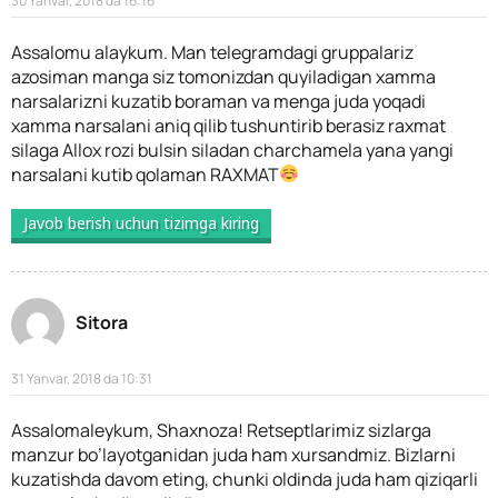
30 Yanvar, 2018 da 16:16
Assalomu alaykum. Man telegramdagi gruppalariz
azosiman manga siz tomonizdan quyiladigan xamma
narsalarizni kuzatib boraman va menga juda yoqadi
xamma narsalani aniq qilib tushuntirib berasiz raxmat
silaga Allox rozi bulsin siladan charchamela yana yangi
narsalani kutib qolaman RAXMAT
Javob berish uchun tizimga kiring
Sitora
31 Yanvar, 2018 da 10:31
Assalomaleykum, Shaxnoza! Retseptlarimiz sizlarga
manzur bo’layotganidan juda ham xursandmiz. Bizlarni
kuzatishda davom eting, chunki oldinda juda ham qiziqarli