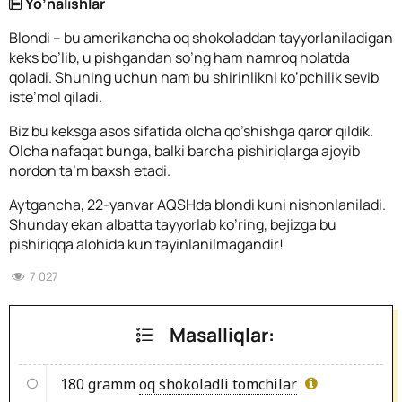
Yo’nalishlar
Blondi – bu amerikancha oq shokoladdan tayyorlaniladigan
keks bo’lib, u pishgandan so’ng ham namroq holatda
qoladi. Shuning uchun ham bu shirinlikni ko’pchilik sevib
iste’mol qiladi.
Biz bu keksga asos sifatida olcha qo’shishga qaror qildik.
Olcha nafaqat bunga, balki barcha pishiriqlarga ajoyib
nordon ta’m baxsh etadi.
Aytgancha, 22-yanvar AQSHda blondi kuni nishonlaniladi.
Shunday ekan albatta tayyorlab ko’ring, bejizga bu
pishiriqqa alohida kun tayinlanilmagandir!
7 027
Masalliqlar:
180 gramm
oq shokoladli tomchilar