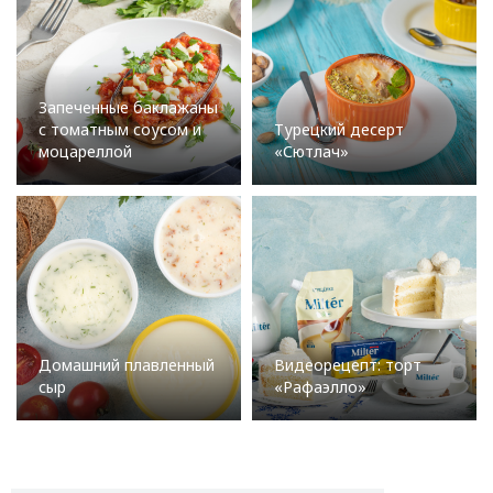
Запеченные баклажаны
с томатным соусом и
Турецкий десерт
моцареллой
«Сютлач»
Домашний плавленный
Видеорецепт: торт
сыр
«Рафаэлло»