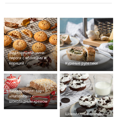
Видеорецепт: мини-
пироги с яблоками и
корицей
Куриные рулетики
Видеорецепт: торт
«Наполеон» с
шоколадным кремом
Шоколадные пончики