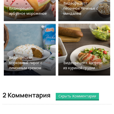
Видеорецепт:
Видеорецепт:
песочное печенье с
арбузное мороженое
миндалем
Видеорецепт:
морковный пирог с
Видеорецепт: капрезе
лимонным кремом
из куриной грудки
2 Комментария
Скрыть Комментарии