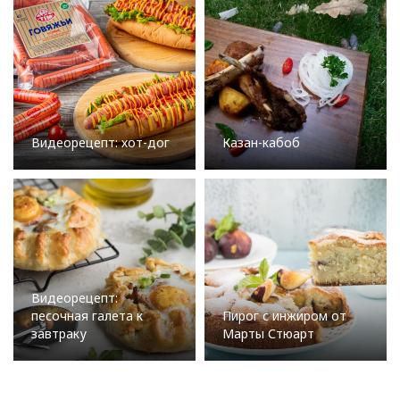
Видеорецепт: хот-дог
Казан-кабоб
Видеорецепт:
песочная галета к
Пирог с инжиром от
завтраку
Марты Стюарт