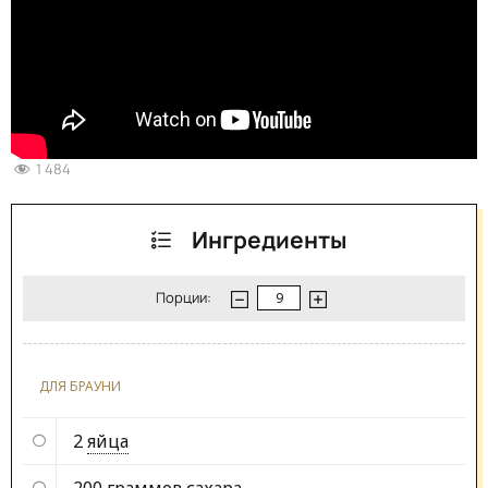
1 484
Ингредиенты
Порции:
ДЛЯ БРАУНИ
2
яйца
200 граммов
сахара