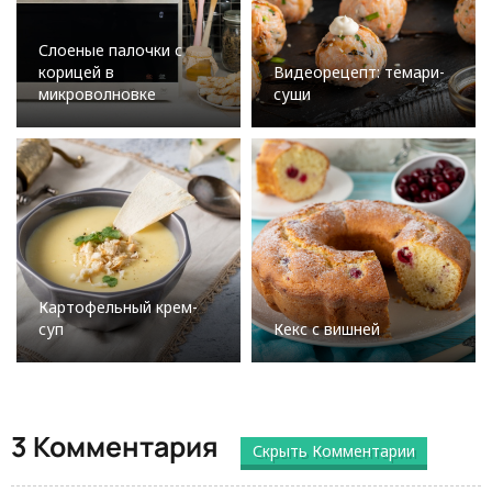
Слоеные палочки с
корицей в
Видеорецепт: темари-
микроволновке
суши
Картофельный крем-
суп
Кекс с вишней
3 Комментария
Скрыть Комментарии