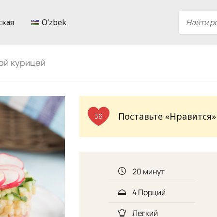
ская
Oʻzbek
ой курицей
Поставьте «Нравится»
36
20 минут
4 Порций
Легкий