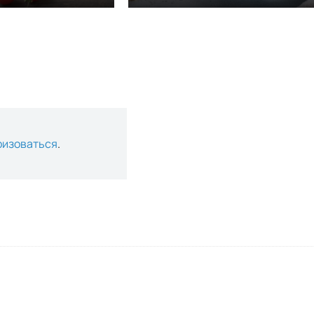
ризоваться
.