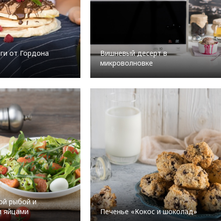
нги от Гордона
Вишневый десерт в
микроволновке
ой рыбой и
и яйцами
Печенье «Кокос и шоколад»