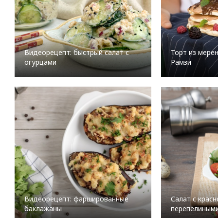
Видеорецепт: быстрый салат с
Торт из мере
огурцами
Рамзи
Видеорецепт: фаршированные
Салат с красн
баклажаны
перепелиным