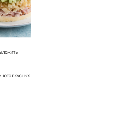
выложить
много вкусных