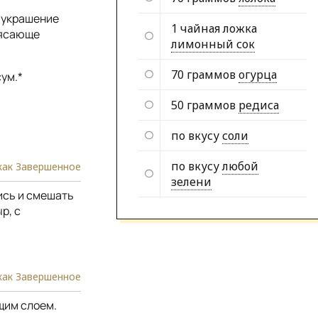
 украшение
1 чайная ложка
рясающе
лимонный сок
70 граммов
огурца
ум.*
50 граммов
редиса
по вкусу
соли
по вкусу
любой
как Завершенное
зелени
ись и смешать
р, с
как Завершенное
щим слоем.