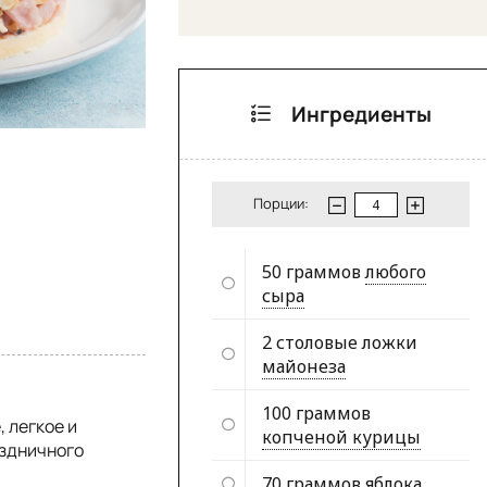
Ингредиенты
Порции:
50 граммов
любого
сыра
2 столовые ложки
майонеза
100 граммов
 легкое и
копченой курицы
аздничного
70 граммов
яблока