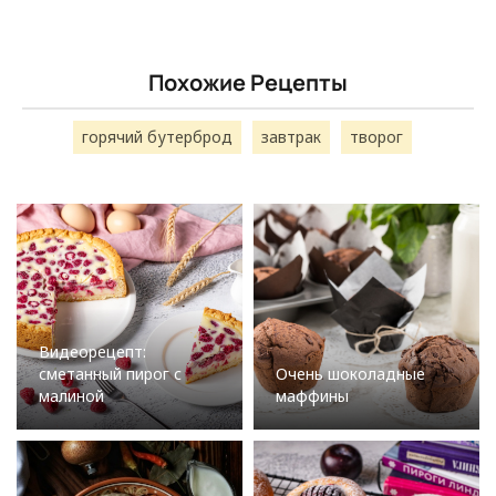
Похожие Рецепты
горячий бутерброд
завтрак
творог
Видеорецепт:
сметанный пирог с
Очень шоколадные
малиной
маффины