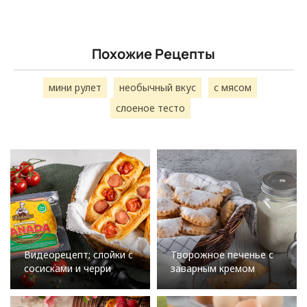
Похожие Рецепты
мини рулет
необычный вкус
с мясом
слоеное тесто
Видеорецепт: слойки с
Творожное печенье с
сосисками и черри
заварным кремом