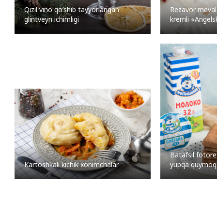
Qizil vino qo’shib tayyorlangan
Rezavor mevala
glintveyn ichimligi
kremli «Angelsk
Batafsil fotore
yupqa quymoq
Kartoshkali kichik xonimchalar