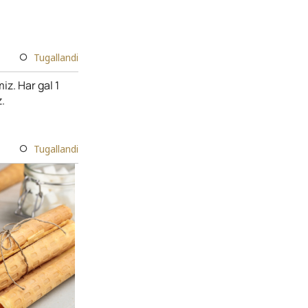
Tugallandi
iz. Har gal 1
.
Tugallandi