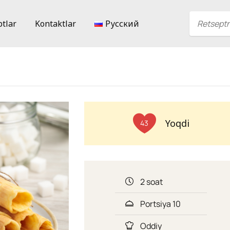
ptlar
Kontaktlar
Русский
Yoqdi
43
2 soat
Portsiya 10
Oddiy