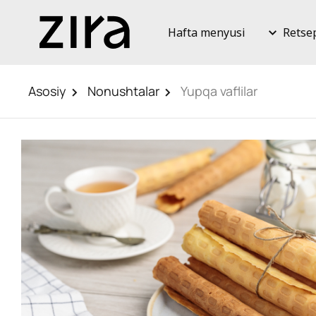
Hafta menyusi
Retse
Asosiy
Nonushtalar
Yupqa vaflilar