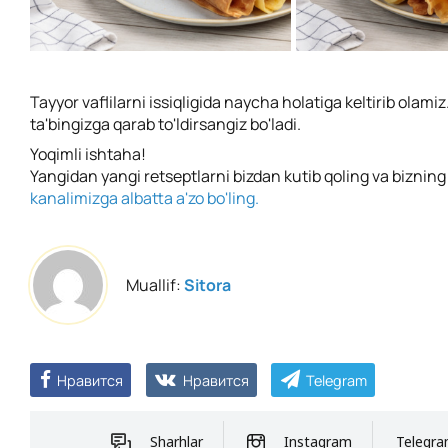
Tayyor vaflilarni issiqligida naycha holatiga keltirib olamiz.
ta'bingizga qarab to'ldirsangiz bo'ladi.
Yoqimli ishtaha!
Yangidan yangi retseptlarni bizdan kutib qoling va biznin
kanalimizga albatta a'zo bo'ling.
Muallif:
Sitora
Нравится
Нравится
Telegram
Sharhlar
Instagram
Telegr