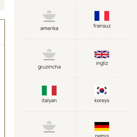
fransuz
amerika
ingliz
gruzincha
italyan
koreys
nemis