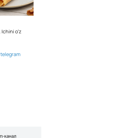
 Ichini o'z
g
telegram
am-канал