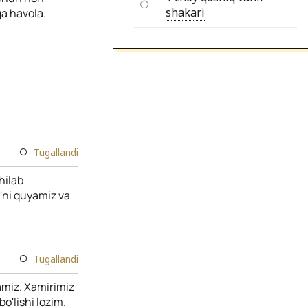
shakari
ga havola.
Tugallandi
hilab
g'ni quyamiz va
Tugallandi
ramiz. Xamirimiz
o'lishi lozim.