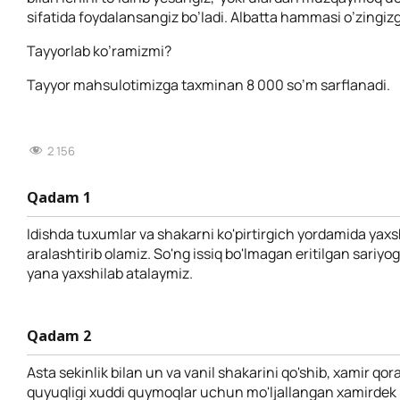
sifatida foydalansangiz bo’ladi. Albatta hammasi o’zingiz
Tayyorlab ko’ramizmi?
Tayyor mahsulotimizga taxminan 8 000 so’m sarflanadi.
2 156
Qadam 1
Idishda tuxumlar va shakarni ko'pirtirgich yordamida yaxs
aralashtirib olamiz. So'ng issiq bo'lmagan eritilgan sariyo
yana yaxshilab atalaymiz.
Qadam 2
Asta sekinlik bilan un va vanil shakarini qo'shib, xamir qo
quyuqligi xuddi quymoqlar uchun mo'ljallangan xamirdek b