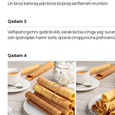
Un biroz kamroq yoki biroz ko'proq sarflanishi mumkin.
Qadam 3
Vaflipishirgichni qizdirib olib, kerak bo'lsa ichiga yog' suram
osh qoshiqdan hamir solib, qizarib chiqqunicha pishiramiz
Qadam 4