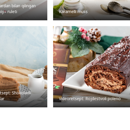
rdan bilan qilingan
iy» ruleti
Karamelli muss
tsept: Shokoladli
lar
Videoretsept: Rojdestvoli poleno