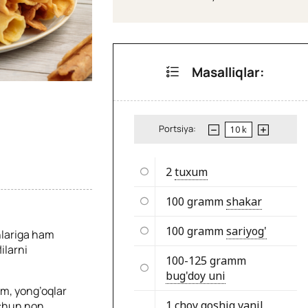
Masalliqlar:
Portsiya:
2
tuxum
100 gramm
shakar
100 gramm
sariyog'
nlariga ham
ilarni
100-125 gramm
bug'doy uni
em, yong’oqlar
1 choy qoshiq
vanil
uchun non