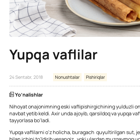
Yupqa vaflilar
24 Sentabr, 2018
Nonushtalar
Pishiriqlar
Yo’nalishlar
Nihoyat onajonimning eski vaflipishirgichining yulduzli o
navbat yetib keldi. Axir unda ajoyib, qarsildoq va yupqa vafl
tayyorlasa bo’ladi.
Yupqa vaflilarni o’z holicha, buragach quyultirilgan sut, j
bilan ichini to’ldirib yesangiz, yoki ulardan muzqaymoq 