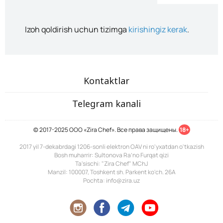
Izoh qoldirish uchun tizimga
kirishingiz kerak
.
Kontaktlar
Telegram kanali
© 2017-2025 ООО «Zira Chef». Все права защищены.
18+
2017 yil 7-dekabrdagi 1206-sonli elektron OAV ni ro'yxatdan o'tkazish
Bosh muharrir: Sultonova Ra’no Furqat qizi
Ta'sischi: "Zira Chef" MChJ
Manzil: 100007, Toshkent sh. Parkent ko'ch. 26A
Pochta: info@zira.uz