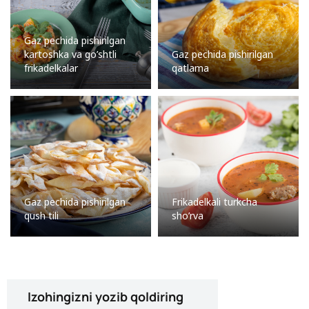
Gaz pechida pishirilgan
kartoshka va go’shtli
Gaz pechida pishirilgan
frikadelkalar
qatlama
Gaz pechida pishirilgan
Frikadelkali turkcha
qush tili
sho’rva
Izohingizni yozib qoldiring