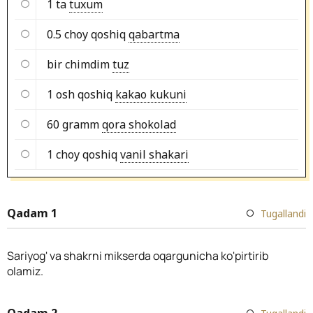
1 ta
tuxum
0.5 choy qoshiq
qabartma
bir chimdim
tuz
1 osh qoshiq
kakao kukuni
60 gramm
qora shokolad
1 choy qoshiq
vanil shakari
Qadam 1
Tugallandi
Sariyog' va shakrni mikserda oqargunicha ko'pirtirib
olamiz.
Qadam 2