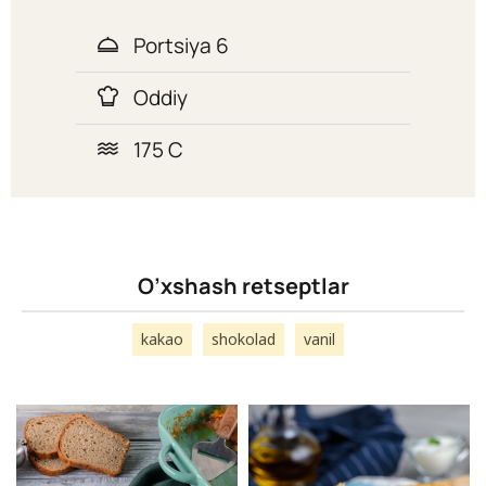
Portsiya 6
Oddiy
175 C
O’xshash retseptlar
kakao
shokolad
vanil