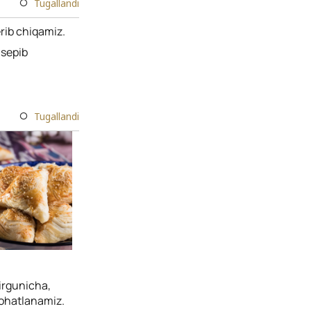
Tugallandi
rib chiqamiz.
 sepib
Tugallandi
kirgunicha,
rohatlanamiz.