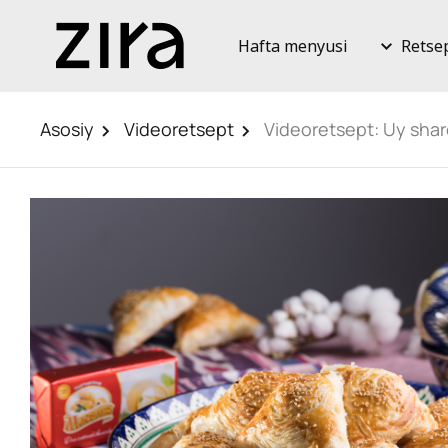
Hafta menyusi
Retse
Asosiy
Videoretsept
Videoretsept: Uy shar