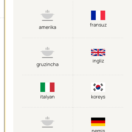
fransuz
amerika
ingliz
gruzincha
italyan
koreys
nemis