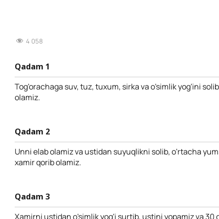
4 058
Qadam 1
Tog'orachaga suv, tuz, tuxum, sirka va o'simlik yog'ini solib
olamiz.
Qadam 2
Unni elab olamiz va ustidan suyuqlikni solib, o'rtacha yu
xamir qorib olamiz.
Qadam 3
Xamirni ustidan o'simlik yog'i surtib, ustini yopamiz va 30