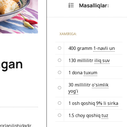
Masalliqlar:
XAMIRIGA:
400 gramm
1-navli un
ngan
130 millilitr
iliq suv
1 dona
tuxum
30 millilitr
o'simlik
yog'i
1 osh qoshiq
9% li sirka
1.5 choy qoshiq
tuz
orlanilishidadir.