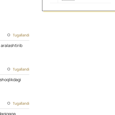
Tugallandi
 aralashtirib
Tugallandi
mshoqlikdagi
Tugallandi
 daqiqaga