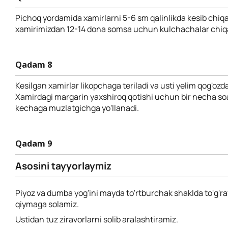
Pichoq yordamida xamirlarni 5-6 sm qalinlikda kesib chiqa
xamirimizdan 12-14 dona somsa uchun kulchachalar chiq
Qadam 8
Kesilgan xamirlar likopchaga teriladi va usti yelim qog'ozda
Xamirdagi margarin yaxshiroq qotishi uchun bir necha soat, 
kechaga muzlatgichga yo'llanadi.
Qadam 9
Asosini tayyorlaymiz
Piyoz va dumba yog'ini mayda to'rtburchak shaklda to'g'r
qiymaga solamiz.
Ustidan tuz ziravorlarni solib aralashtiramiz.