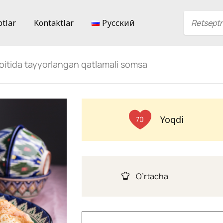
ptlar
Kontaktlar
Русский
oitida tayyorlangan qatlamali somsa
Yoqdi
70
O’rtacha