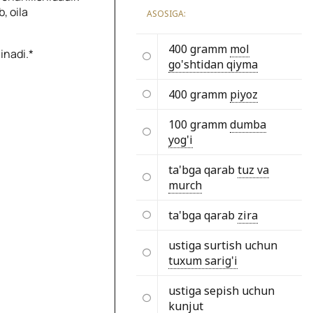
, oila
ASOSIGA:
400 gramm
mol
inadi.*
go'shtidan qiyma
400 gramm
piyoz
100 gramm
dumba
yog'i
ta'bga qarab
tuz va
murch
ta'bga qarab
zira
ustiga surtish uchun
tuxum sarig'i
ustiga sepish uchun
kunjut