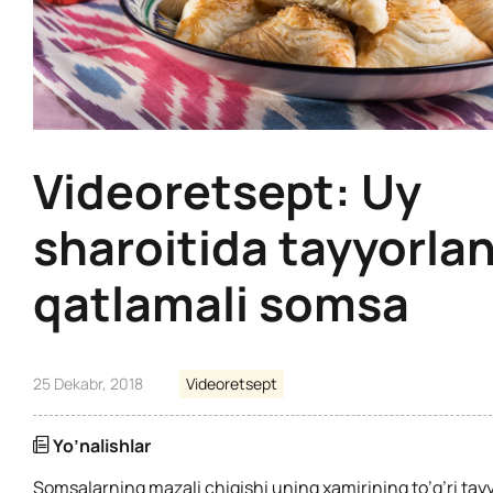
Videoretsept: Uy
sharoitida tayyorla
qatlamali somsa
25 Dekabr, 2018
Videoretsept
Yo’nalishlar
Somsalarning mazali chiqishi uning xamirining to’g’ri tayy