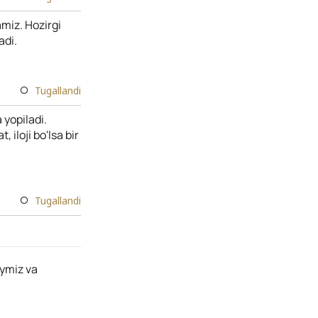
miz. Hozirgi
adi.
Tugallandi
 yopiladi.
iloji bo'lsa bir
Tugallandi
aymiz va