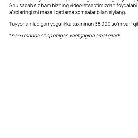
Shu sabab siz ham bizning videoretseptimizdan foydalanib
a’zolaringizni mazali qatlama somsalar bilan siylang.
Tayyorlaniladigan yegulikka taxminan 38 000 so’m sarf qil
*
narxi manba chop etilgan vaqtgagina amal qiladi.