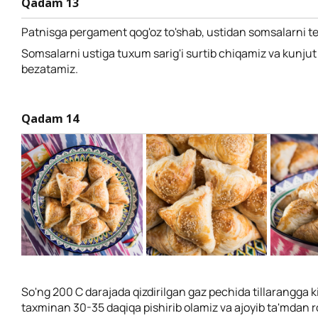
Qadam 13
Patnisga pergament qog'oz to'shab, ustidan somsalarni te
Somsalarni ustiga tuxum sarig'i surtib chiqamiz va kunjut
bezatamiz.
Qadam 14
So'ng 200 C darajada qizdirilgan gaz pechida tillarangga 
taxminan 30-35 daqiqa pishirib olamiz va ajoyib ta'mdan 